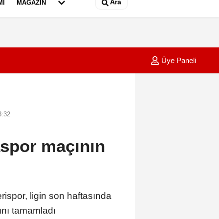
Ara
MI
MAGAZIN
Üye Paneli
ı zincirleme kaza- 1
09:25
Devrilen motosikletin sürücü, başını
3:32
spor maçının
por, ligin son haftasında
nı tamamladı