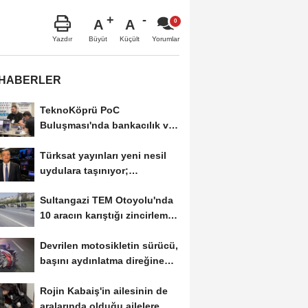
A
A
Büyüt
Küçült
Yazdır
Yorumlar
 HABERLER
TeknoKöprü PoC
Buluşması'nda bankacılık ve
teknoloji girişimleri...
Türksat yayınları yeni nesil
uydulara taşınıyor;
'yayıncılık...
Sultangazi TEM Otoyolu'nda
10 aracın karıştığı zincirleme
kaza-...
Devrilen motosikletin sürücü,
başını aydınlatma direğine
çarpıp...
Rojin Kabaiş'in ailesinin de
aralarında olduğu ailelere