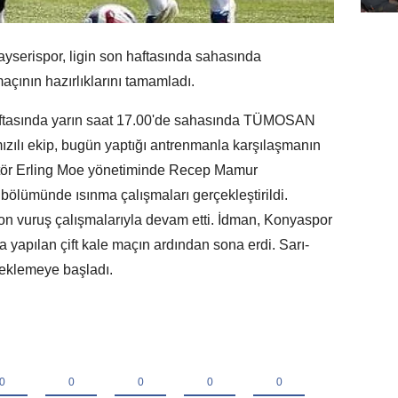
serispor, ligin son haftasında sahasında
nın hazırlıklarını tamamladı.
haftasında yarın saat 17.00'de sahasında TÜMOSAN
zılı ekip, bugün yaptığı antrenmanla karşılaşmanın
ektör Erling Moe yönetiminde Recep Mamur
 bölümünde ısınma çalışmaları gerçekleştirildi.
on vuruş çalışmalarıyla devam etti. İdman, Konyaspor
a yapılan çift kale maçın ardından sona erdi. Sarı-
 beklemeye başladı.