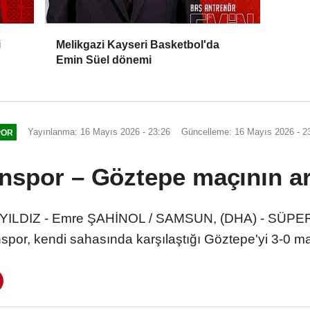
i
Melikgazi Kayseri Basketbol'da
Emin Süel dönemi
Yayınlanma: 16 Mayıs 2026 - 23:26
Güncelleme: 16 Mayıs 2026 - 2
POR
spor – Göztepe maçının a
 YILDIZ - Emre ŞAHİNOL / SAMSUN, (DHA) - SÜPER L
or, kendi sahasında karşılaştığı Göztepe'yi 3-0 ma