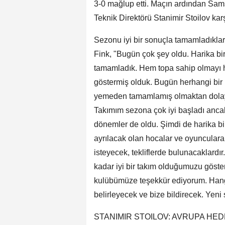
3-0 mağlup etti. Maçın ardından Sam
Teknik Direktörü Stanimir Stoilov kar
Sezonu iyi bir sonuçla tamamladıklar
Fink, "Bugün çok şey oldu. Harika bi
tamamladık. Hem topa sahip olmayı h
göstermiş olduk. Bugün herhangi bir
yemeden tamamlamış olmaktan dolayı
Takımım sezona çok iyi başladı ancak
dönemler de oldu. Şimdi de harika 
ayrılacak olan hocalar ve oyunculara
isteyecek, tekliflerde bulunacaklardı
kadar iyi bir takım olduğumuzu göster
kulübümüze teşekkür ediyorum. Hangi
belirleyecek ve bize bildirecek. Yeni 
STANIMIR STOILOV: AVRUPA HE