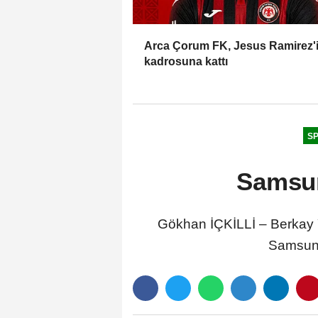
Arca Çorum FK, Jesus Ramirez'
kadrosuna kattı
S
Samsun
Gökhan İÇKİLLİ – Berkay
Samsunsp