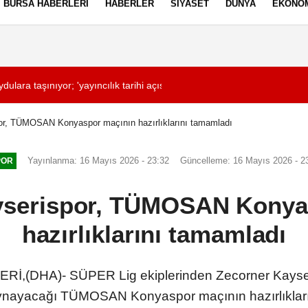
BURSA HABERLERI
HABERLER
SIYASET
DÜNYA
EKONO
ez Politikası
Kullanım Şartları
k tarihi açısından önemli bir dönemeç'
09:25
Sultangazi TEM Otoyolu'nda 10 aracın karıştığ
or, TÜMOSAN Konyaspor maçının hazırlıklarını tamamladı
Yayınlanma: 16 Mayıs 2026 - 23:32
Güncelleme: 16 Mayıs 2026 - 2
POR
yserispor, TÜMOSAN Konya
hazırlıklarını tamamladı
İ,(DHA)- SÜPER Lig ekiplerinden Zecorner Kayseris
ynayacağı TÜMOSAN Konyaspor maçının hazırlıkları