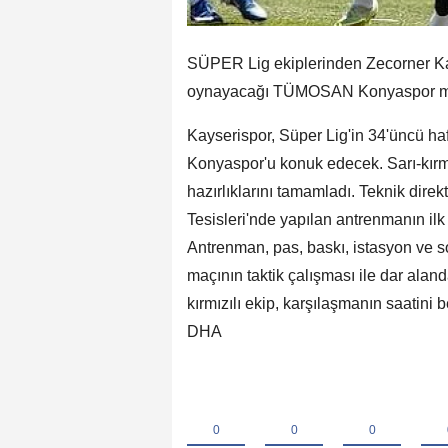
SÜPER Lig ekiplerinden Zecorner Kay
oynayacağı TÜMOSAN Konyaspor maçı
Kayserispor, Süper Lig'in 34'üncü 
Konyaspor'u konuk edecek. Sarı-kırmı
hazırlıklarını tamamladı. Teknik dir
Tesisleri'nde yapılan antrenmanın ilk
Antrenman, pas, baskı, istasyon ve s
maçının taktik çalışması ile dar aland
kırmızılı ekip, karşılaşmanın saatini
DHA