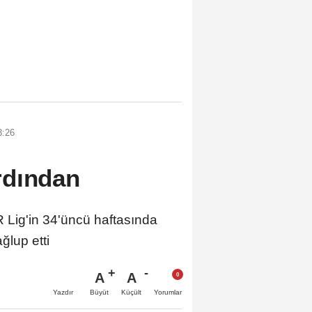
3:26
rdından
ig'in 34'üncü haftasında
ğlup etti
A
A
Büyüt
Küçült
Yazdır
Yorumlar