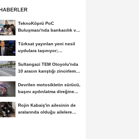
 HABERLER
TeknoKöprü PoC
Buluşması'nda bankacılık ve
teknoloji girişimleri...
Türksat yayınları yeni nesil
uydulara taşınıyor;
'yayıncılık...
Sultangazi TEM Otoyolu'nda
10 aracın karıştığı zincirleme
kaza-...
Devrilen motosikletin sürücü,
başını aydınlatma direğine
çarpıp...
Rojin Kabaiş'in ailesinin de
aralarında olduğu ailelere
tehdit...