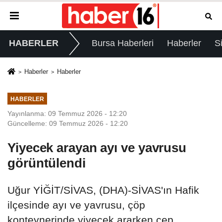
HABERLER
Bursa Haberleri
Haberler
S
Haberler
Haberler
HABERLER
Yayınlanma: 09 Temmuz 2026 - 12:20
Güncelleme: 09 Temmuz 2026 - 12:20
Yiyecek arayan ayı ve yavrusu
görüntülendi
Uğur YİĞİT/SİVAS, (DHA)-SİVAS'ın Hafik
ilçesinde ayı ve yavrusu, çöp
konteynerinde yiyecek ararken cep