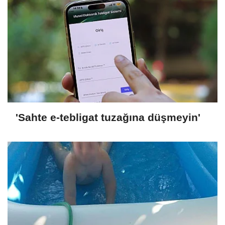
'Sahte e-tebligat tuzağına düşmeyin'