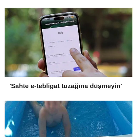
'Sahte e-tebligat tuzağına düşmeyin'