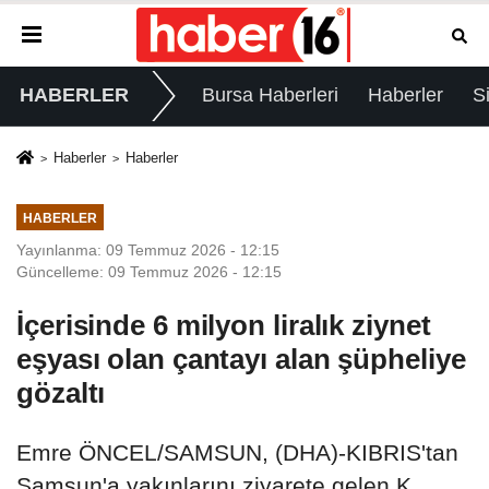
HABERLER
Bursa Haberleri
Haberler
S
Haberler
Haberler
HABERLER
Yayınlanma: 09 Temmuz 2026 - 12:15
Güncelleme: 09 Temmuz 2026 - 12:15
İçerisinde 6 milyon liralık ziynet
eşyası olan çantayı alan şüpheliye
gözaltı
Emre ÖNCEL/SAMSUN, (DHA)-KIBRIS'tan
Samsun'a yakınlarını ziyarete gelen K