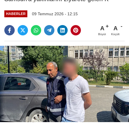
09 Temmuz 2026 - 12:15
HABERLER
A
A
Büyüt
Küçült