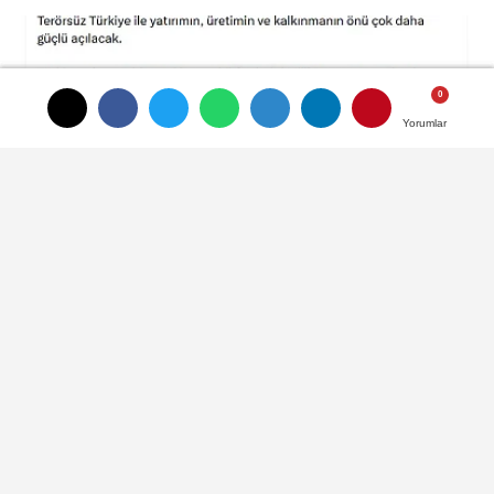
Yorumlar
Yorumlar
Yorumlar
Bakan Kacır: Terörsüz Türkiye ile
yatırımın, üretimin ve kalkınmanın
önü açılacak
HABERLER
Yayınlanma: 15 Mayıs 2026 - 11:10
Güncelleme: 15 Mayıs 2026 - 11:10