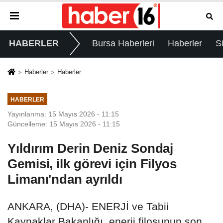
HABERLER
Bursa Haberleri
Haberler
S
Haberler
Haberler
HABERLER
Yayınlanma: 15 Mayıs 2026 - 11:15
Güncelleme: 15 Mayıs 2026 - 11:15
Yıldırım Derin Deniz Sondaj
Gemisi, ilk görevi için Filyos
Limanı'ndan ayrıldı
ANKARA, (DHA)- ENERJİ ve Tabii
Kaynaklar Bakanlığı, enerji filosunun son