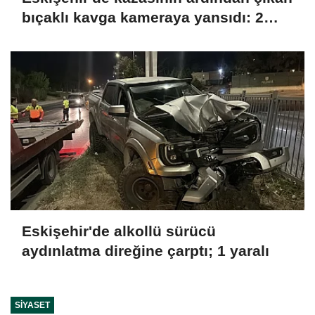
bıçaklı kavga kameraya yansıdı: 2
yaralı
Eskişehir'de alkollü sürücü
aydınlatma direğine çarptı; 1 yaralı
SIYASET