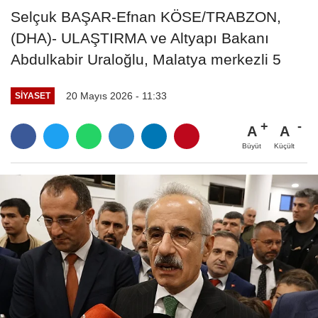
Selçuk BAŞAR-Efnan KÖSE/TRABZON,
(DHA)- ULAŞTIRMA ve Altyapı Bakanı
Abdulkabir Uraloğlu, Malatya merkezli 5
20 Mayıs 2026 - 11:33
SIYASET
A
A
Büyüt
Küçült