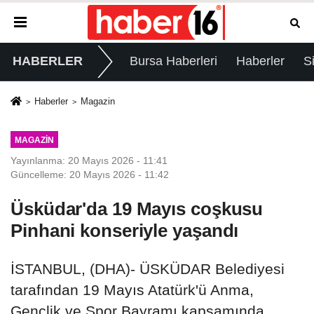
HABERLER
Bursa Haberleri
Haberler
S
Haberler
Magazin
MAGAZIN
Yayınlanma: 20 Mayıs 2026 - 11:41
Güncelleme: 20 Mayıs 2026 - 11:42
Üsküdar'da 19 Mayıs coşkusu
Pinhani konseriyle yaşandı
İSTANBUL, (DHA)- ÜSKÜDAR Belediyesi
tarafından 19 Mayıs Atatürk'ü Anma,
Gençlik ve Spor Bayramı kapsamında