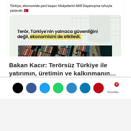
Bakan Kacır: Terörsüz Türkiye ile
yatırımın, üretimin ve kalkınmanın
önü açılacak
Yorumlar
Yorumlar
Künye
İletişim
Gizlilik İlkeleri
Çerez Politikası
Kullanım Şartları