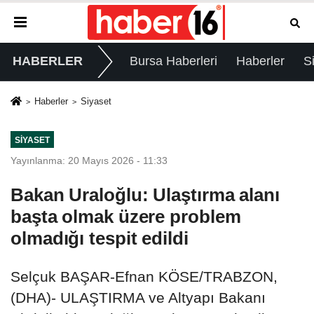
HABERLER
Bursa Haberleri
Haberler
S
Haberler
Siyaset
SIYASET
Yayınlanma: 20 Mayıs 2026 - 11:33
Bakan Uraloğlu: Ulaştırma alanı
başta olmak üzere problem
olmadığı tespit edildi
Selçuk BAŞAR-Efnan KÖSE/TRABZON,
(DHA)- ULAŞTIRMA ve Altyapı Bakanı