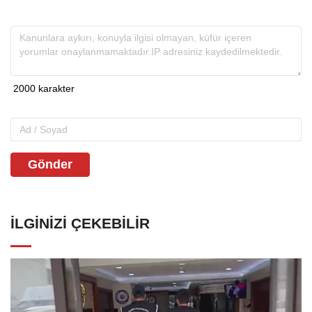
Gönder
İLGINIZI ÇEKEBILIR