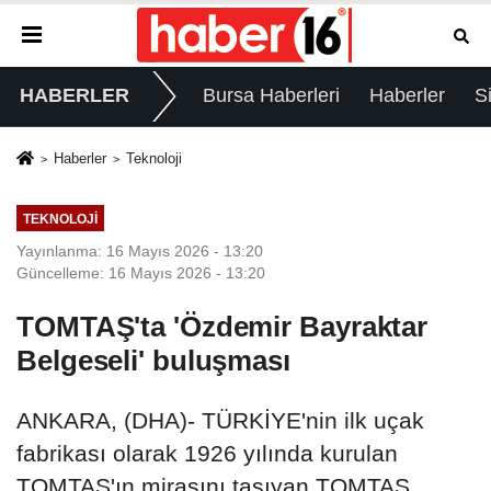
HABERLER
Bursa Haberleri
Haberler
S
Haberler
Teknoloji
TEKNOLOJI
Yayınlanma: 16 Mayıs 2026 - 13:20
Güncelleme: 16 Mayıs 2026 - 13:20
TOMTAŞ'ta 'Özdemir Bayraktar
Belgeseli' buluşması
ANKARA, (DHA)- TÜRKİYE'nin ilk uçak
fabrikası olarak 1926 yılında kurulan
TOMTAŞ'ın mirasını taşıyan TOMTAŞ