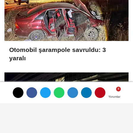
Otomobil şarampole savruldu: 3
yaralı
Yorumlar
Yorumlar
Yorumlar