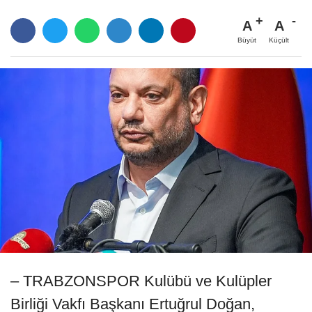
A
A
Büyüt
Küçült
– TRABZONSPOR Kulübü ve Kulüpler
Birliği Vakfı Başkanı Ertuğrul Doğan,