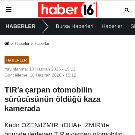
HABERLER
Bursa Haberleri
Haberler
S
Haberler
Haberler
HABERLER
Yayınlanma: 10 Haziran 2026 - 15:12
Güncelleme: 10 Haziran 2026 - 15:12
TIR'a çarpan otomobilin
sürücüsünün öldüğü kaza
kamerada
Kadir ÖZEN/İZMİR, (DHA)- İZMİR'de
önünde ilerleyen TIR'a çarpan otomobilin