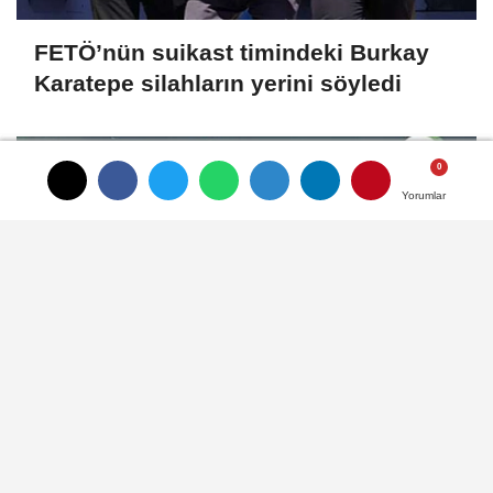
FETÖ’nün suikast timindeki Burkay
Karatepe silahların yerini söyledi
Yorumlar
Yorumlar
Yorumlar
Ahbap Derneği’ne yönetim kayyumu