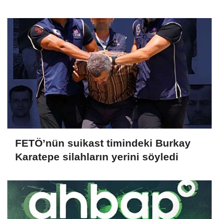
FETÖ’nün suikast timindeki Burkay
Karatepe silahların yerini söyledi