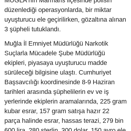
MUĞLA'nın Marmaris ilçesinde polisin
düzenlediği operasyonlarda, bir miktar
uyuşturucu ele geçirilirken, gözaltına alınan
3 şüpheli tutuklandı.
Muğla İl Emniyet Müdürlüğü Narkotik
Suçlarla Mücadele Şube Müdürlüğü
ekipleri, piyasaya uyuşturucu madde
sürüleceği bilgisine ulaştı. Cumhuriyet
Başsavcılığı koordinesinde 8-9 Haziran
tarihleri arasında şüphelilerin ev ve iş
yerlerinde ekiplerin aramalarında, 225 gram
kubar esrar, 157 gram satışa hazır 22
parça halinde esrar, hassas terazi, 279 bin
600 lira, 280 sterlin, 300 dolar, 150 avro ele