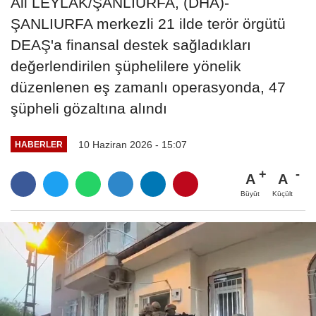
Ali LEYLAK/ŞANLIURFA, (DHA)-
ŞANLIURFA merkezli 21 ilde terör örgütü
DEAŞ'a finansal destek sağladıkları
değerlendirilen şüphelilere yönelik
düzenlenen eş zamanlı operasyonda, 47
şüpheli gözaltına alındı
10 Haziran 2026 - 15:07
HABERLER
A
A
Büyüt
Küçült