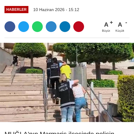
10 Haziran 2026 - 15:12
HABERLER
A
A
Büyüt
Küçült