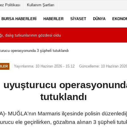
ez Politikası
Kullanım Şartları
BURSA HABERLERI
HABERLER
SIYASET
DÜNYA
EKONO
ğı, dalış tutkunlarının gözdesi oldu
10:55
Cinayete kurban gi
turucu operasyonunda 3 şüpheli tutuklandı
Yayınlanma: 10 Haziran 2026 - 15:12
Güncelleme: 10 Haziran 2026
RLER
i uyuşturucu operasyonunda
tutuklandı
 MUĞLA'nın Marmaris ilçesinde polisin düzenlediği 
urucu ele geçirilirken, gözaltına alınan 3 şüpheli tutu