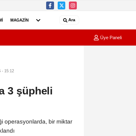
Ara
MI
MAGAZIN
Üye Paneli
ttiği değerlendirilen Evindar'ın cesedi aranıyor
10:55
Victor 
 - 15:12
 3 şüpheli
operasyonlarda, bir miktar
klandı