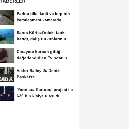
 HABERLER
Parkta tilki, kedi ve kirpinin
karşılaşması kamerada
Saros Körfezi'ndeki tank
batığı, dalış tutkunlarının
gözdesi...
Cinayete kurban gittiği
değerlendirilen Evindar'ın
cesedi aranıyor
Victor Bailey Jr. Denizli
Basket'te
'Yarınlara Kartopu' projesi ile
620 bin kişiye ulaşıldı