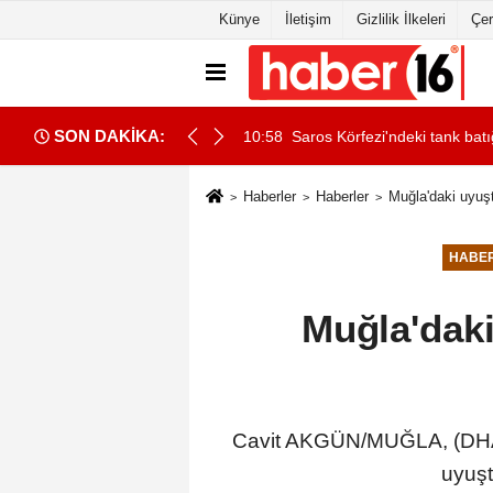
Künye
İletişim
Gizlilik İlkeleri
Çer
SON DAKİKA:
sı kamerada
10:58
Saros Körfezi'ndeki tank batı
Haberler
Haberler
Muğla'daki uyuş
HABE
Muğla'dak
Cavit AKGÜN/MUĞLA, (DHA)-
uyuşt