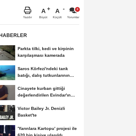
A
A
Büyüt
Küçült
Yazdır
Yorumlar
 HABERLER
Parkta tilki, kedi ve kirpinin
karşılaşması kamerada
Saros Körfezi'ndeki tank
batığı, dalış tutkunlarının
gözdesi...
Cinayete kurban gittiği
değerlendirilen Evindar'ın
cesedi aranıyor
Victor Bailey Jr. Denizli
Basket'te
'Yarınlara Kartopu' projesi ile
620 bin kişiye ulaşıldı