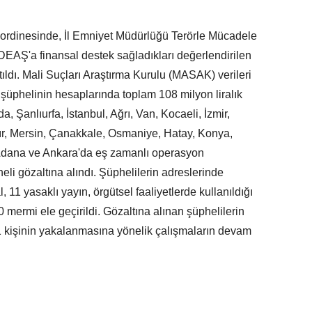
oordinesinde, İl Emniyet Müdürlüğü Terörle Mücadele
DEAŞ'a finansal destek sağladıkları değerlendirilen
ıldı. Mali Suçları Araştırma Kurulu (MASAK) verileri
şüphelinin hesaplarında toplam 108 milyon liralık
, Şanlıurfa, İstanbul, Ağrı, Van, Kocaeli, İzmir,
ır, Mersin, Çanakkale, Osmaniye, Hatay, Konya,
, Adana ve Ankara'da eş zamanlı operasyon
li gözaltına alındı. Şüphelilerin adreslerinde
, 11 yasaklı yayın, örgütsel faaliyetlerde kullanıldığı
0 mermi ele geçirildi. Gözaltına alınan şüphelilerin
i 1 kişinin yakalanmasına yönelik çalışmaların devam