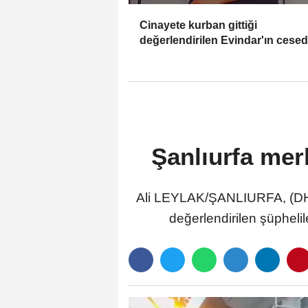
Cinayete kurban gittiği
değerlendirilen Evindar'ın cesed
aranıyor
Şanlıurfa mer
Ali LEYLAK/ŞANLIURFA, (DHA)
değerlendirilen şüpheli