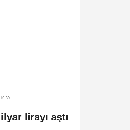
 10:30
yar lirayı aştı