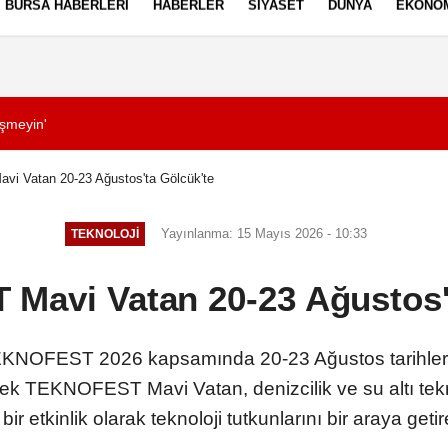
BURSA HABERLERI
HABERLER
SIYASET
DÜNYA
EKONO
ez Politikası
Kullanım Şartları
üşmeyin'
09:52
Torununu Alman an
 Vatan 20-23 Ağustos'ta Gölcük'te
Yayınlanma: 15 Mayıs 2026 - 10:33
TEKNOLOJI
avi Vatan 20-23 Ağustos'
KNOFEST 2026 kapsamında 20-23 Ağustos tarihleri
k TEKNOFEST Mavi Vatan, denizcilik ve su altı tekno
 bir etkinlik olarak teknoloji tutkunlarını bir araya geti