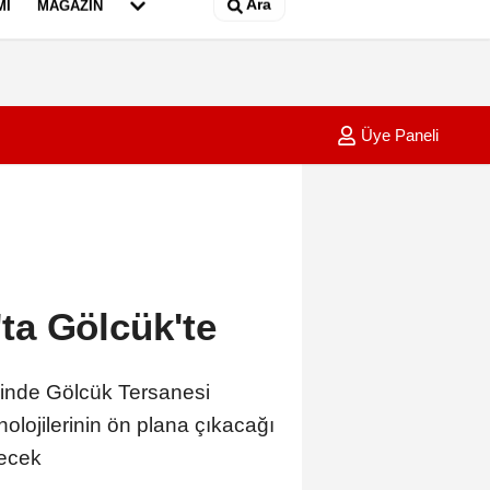
Ara
MI
MAGAZIN
Üye Paneli
nesinden saklayan babaannenin cep telefonundan Nazar'ın görüntüleri
09:40
Batman'
ta Gölcük'te
nde Gölcük Tersanesi
lojilerinin ön plana çıkacağı
recek