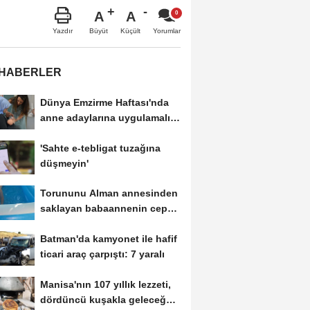
A
A
Büyüt
Küçült
Yazdır
Yorumlar
 HABERLER
Dünya Emzirme Haftası'nda
anne adaylarına uygulamalı
eğitim
'Sahte e-tebligat tuzağına
düşmeyin'
Torununu Alman annesinden
saklayan babaannenin cep
telefonundan Nazar'ın...
Batman'da kamyonet ile hafif
ticari araç çarpıştı: 7 yaralı
Manisa'nın 107 yıllık lezzeti,
dördüncü kuşakla geleceğe