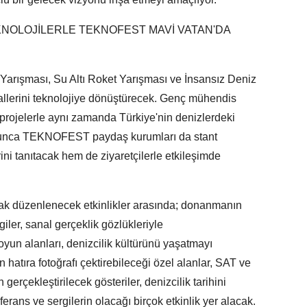
EKNOLOJİLERLE TEKNOFEST MAVİ VATAN'DA
ri Yarışması, Su Altı Roket Yarışması ve İnsansız Deniz
allerini teknolojiye dönüştürecek. Genç mühendis
eri projelerle aynı zamanda Türkiye'nin denizlerdeki
boyunca TEKNOFEST paydaş kurumları da stant
ini tanıtacak hem de ziyaretçilerle etkileşimde
 düzenlenecek etkinlikler arasında; donanmanın
iler, sanal gerçeklik gözlükleriyle
yun alanları, denizcilik kültürünü yaşatmayı
n hatıra fotoğrafı çektirebileceği özel alanlar, SAT ve
erçekleştirilecek gösteriler, denizcilik tarihini
ferans ve sergilerin olacağı birçok etkinlik yer alacak.