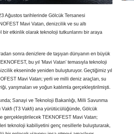
Ağustos tarihlerinde Gölcük Tersanesi
OFEST Mavi Vatan, denizcilik ve su altı
 bir etkinlik olarak teknoloji tutkunlarını bir araya
aradan sonra denizlere de taşıyan dünyanın en büyük
i TEKNOFEST, bu yıl 'Mavi Vatan' temasıyla teknoloji
izcilik ekseninde yeniden buluşturuyor. Geçtiğimiz yıl
FEST Mavi Vatan; yerli ve milli deniz araçları, su
iği, yarışmaları ve yoğun katılımla gerçekleştirilmişti.
asında; Sanayi ve Teknoloji Bakanlığı, Milli Savunma
ı Vakfı (T3 Vakfı) ana yürütücülüğünde, Gölcük
nde gerçekleştirilecek TEKNOFEST Mavi Vatan;
eri teknoloji kabiliyetini genç nesillerle buluşturarak,
güçlü bir gelecek vizyonu inşa etmeyi amaçlıyor.