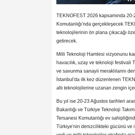
TEKNOFEST 2026 kapsamında 20-23 
Komutanlığı'nda gerçekleşecek TEKN
teknolojilerinin ön plana çıkacağı özel
getirecek.
Milli Teknoloji Hamlesi vizyonunu k
havacılık, uzay ve teknoloji festival
ve savunma sanayii meraklılarını den
İstanbul'da ilk kez düzenlenen TEKNO
altı teknolojilerine uzanan zengin içer
Bu yıl ise 20-23 Ağustos tarihleri ar
Bakanlığı ve Türkiye Teknoloji Takım
Tersanesi Komutanlığı ev sahipliği
Türkiye'nin denizcilikteki gücünü ve il
yerli ve milli teknolojiler etrafında 