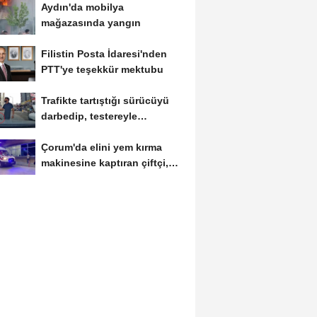
Aydın'da mobilya
mağazasında yangın
Filistin Posta İdaresi'nden
PTT'ye teşekkür mektubu
Trafikte tartıştığı sürücüyü
darbedip, testereyle
saldırmaya...
Çorum'da elini yem kırma
makinesine kaptıran çiftçi,
ağır yaralandı