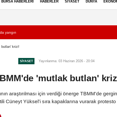
BURSA HABERLERI
HABERLER
SIYASET
DÜNYA
EKONO
ez Politikası
Kullanım Şartları
da yangın
10:55
Filistin Posta İd
utlan' krizi!
Yayınlanma: 03 Haziran 2026 - 20:04
SIYASET
BMM'de 'mutlak butlan' kriz
ının araştırılması için verdiği önerge TBMM'de gergin
tili Cüneyt Yüksel'i sıra kapaklarına vurarak protesto e