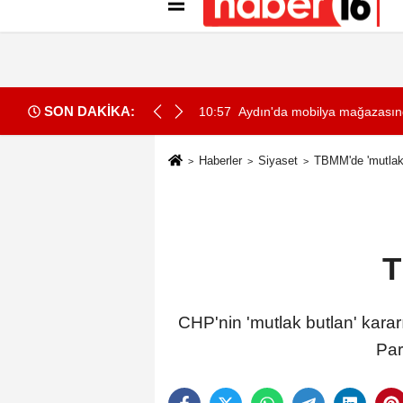
Künye
İletişim
Gizlilik İlkeleri
Çer
SON DAKİKA:
dü
10:57
Aydın'da mobilya mağazasın
Haberler
Siyaset
TBMM'de 'mutlak b
T
CHP'nin 'mutlak butlan' karar
Par