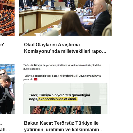
e'
Okul Olaylarını Araştırma
Komisyonu'nda milletvekilleri rapora
ilişkin önerileri ele alındı
,
Bakan Kacır: Terörsüz Türkiye ile
daha
yatırımın, üretimin ve kalkınmanın