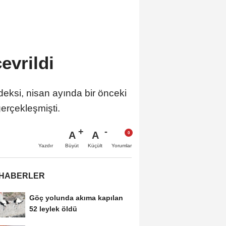
vrildi
deksi, nisan ayında bir önceki
erçekleşmişti.
A
A
Büyüt
Küçült
Yazdır
Yorumlar
 HABERLER
Göç yolunda akıma kapılan
52 leylek öldü