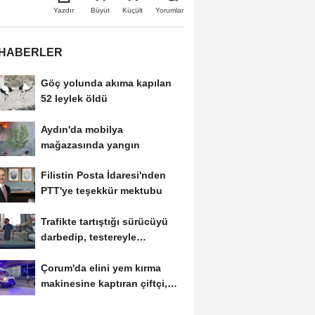
Büyüt
Küçült
Yazdır
Yorumlar
 HABERLER
Göç yolunda akıma kapılan
52 leylek öldü
Aydın'da mobilya
mağazasında yangın
Filistin Posta İdaresi'nden
PTT'ye teşekkür mektubu
Trafikte tartıştığı sürücüyü
darbedip, testereyle
saldırmaya...
Çorum'da elini yem kırma
makinesine kaptıran çiftçi,
ağır yaralandı