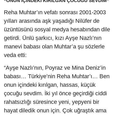
“ONUN İÇİNDEKİ KIRILGAN ÇOCUĞU SEVDİM”
Reha Muhtar’ın vefatı sonrası 2001-2003
yılları arasında aşk yaşadığı Nilüfer de
üzüntüsünü sosyal medya hesabından dile
getirdi. Ünlü şarkıcı, kızı Ayşe Nazlı’nın
manevi babası olan Muhtar’a şu sözlerle
veda etti:
“Ayşe Nazlı’nın, Poyraz ve Mina Deniz’in
babası… Türkiye’nin Reha Muhtar’ı… Ben
onun içindeki kırılgan, hassas, küçük
çocuğu sevdim. İki yıl önce geçirdiği ciddi
rahatsızlığı süresince yeni, yepyeni bir
hayat diledik onun için. Çok uğraştık ama