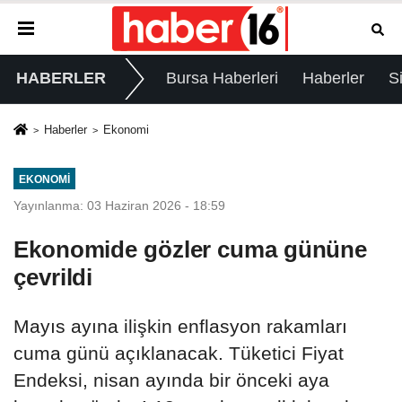
HABERLER
Bursa Haberleri
Haberler
S
Haberler
Ekonomi
EKONOMI
Yayınlanma: 03 Haziran 2026 - 18:59
Ekonomide gözler cuma gününe
çevrildi
Mayıs ayına ilişkin enflasyon rakamları
cuma günü açıklanacak. Tüketici Fiyat
Endeksi, nisan ayında bir önceki aya