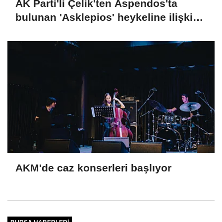
AK Parti'li Çelik'ten Aspendos'ta
bulunan 'Asklepios' heykeline ilişkin
paylaşım
AKM'de caz konserleri başlıyor