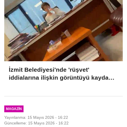
İzmit Belediyesi'nde 'rüşvet'
iddialarına ilişkin görüntüyü kayda
alan Emre Can Özkar'ın ifadesi ortaya
çıktı
MAGAZIN
Yayınlanma: 15 Mayıs 2026 - 16:22
Güncelleme: 15 Mayıs 2026 - 16:22