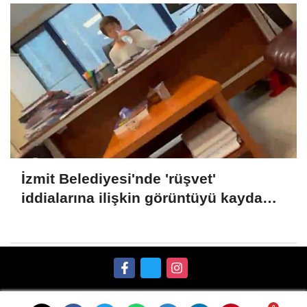
İzmit Belediyesi'nde 'rüşvet'
iddialarına ilişkin görüntüyü kayda
alan Emre Can Özkar'ın ifadesi ortaya
çıktı
Künye
İletişim
Gizlilik İlkeleri
Çerez Politikası