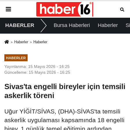
HABERLER
Bursa Haberleri
Haberler
S
Haberler
Haberler
HABERLER
Yayınlanma: 15 Mayıs 2026 - 16:25
Güncelleme: 15 Mayıs 2026 - 16:25
Sivas'ta engelli bireyler için temsili
askerlik töreni
Uğur YİĞİT/SİVAS, (DHA)-SİVAS'ta temsili
askerlik uygulaması kapsamında 18 engelli
birey, 1 günlük temel eğitimin ardından