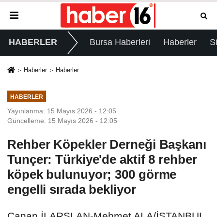
HABERLER
Bursa Haberleri
Haberler
S
Haberler
Haberler
HABERLER
Yayınlanma: 15 Mayıs 2026 - 12:05
Güncelleme: 15 Mayıs 2026 - 12:05
Rehber Köpekler Derneği Başkanı
Tunçer: Türkiye'de aktif 8 rehber
köpek bulunuyor; 300 görme
engelli sırada bekliyor
Canan İLARSLAN-Mehmet ALA/İSTANBUL,