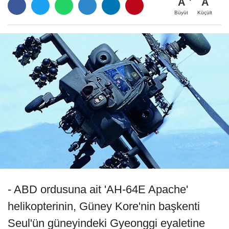
A
A
Büyüt
Küçült
- ABD ordusuna ait 'AH-64E Apache'
helikopterinin, Güney Kore'nin başkenti
Seul'ün güneyindeki Gyeonggi eyaletine