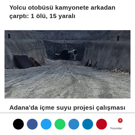
Yolcu otobüsü kamyonete arkadan
çarptı: 1 ölü, 15 yaralı
Adana'da içme suyu projesi çalışması
sırasında göçük; arama-kurtarma
ekipleri sevk edildi
Yorumlar
Yorumlar