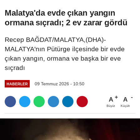
Malatya'da evde çıkan yangın
ormana sıçradı; 2 ev zarar gördü
Recep BAĞDAT/MALATYA,(DHA)-
MALATYA'nın Pütürge ilçesinde bir evde
çıkan yangın, ormana ve başka bir eve
sıçradı
09 Temmuz 2026 - 10:50
HABERLER
A
A
Büyüt
Küçült