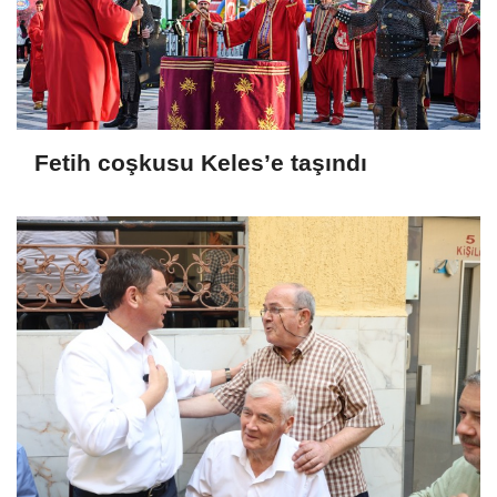
Fetih coşkusu Keles’e taşındı