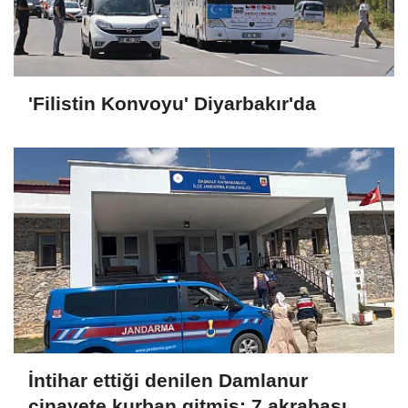
'Filistin Konvoyu' Diyarbakır'da
İntihar ettiği denilen Damlanur
cinayete kurban gitmiş; 7 akrabası