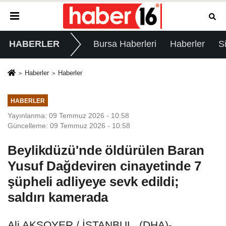
HABERLER
Bursa Haberleri
Haberler
S
Haberler
Haberler
HABERLER
Yayınlanma: 09 Temmuz 2026 - 10:58
Güncelleme: 09 Temmuz 2026 - 10:58
Beylikdüzü'nde öldürülen Baran
Yusuf Dağdeviren cinayetinde 7
şüpheli adliyeye sevk edildi;
saldırı kamerada
Ali AKSOYER / İSTANBUL, (DHA)-