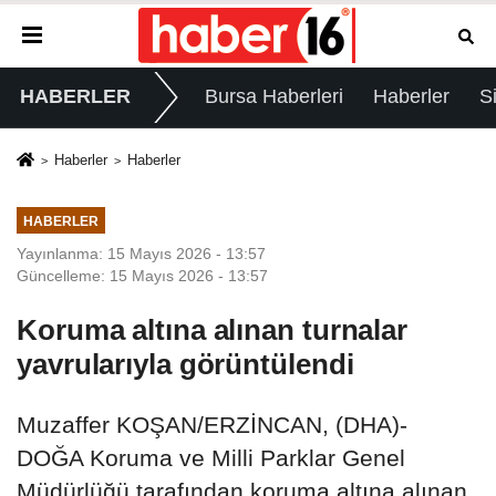
HABERLER
Bursa Haberleri
Haberler
S
Haberler
Haberler
HABERLER
Yayınlanma: 15 Mayıs 2026 - 13:57
Güncelleme: 15 Mayıs 2026 - 13:57
Koruma altına alınan turnalar
yavrularıyla görüntülendi
Muzaffer KOŞAN/ERZİNCAN, (DHA)-
DOĞA Koruma ve Milli Parklar Genel
Müdürlüğü tarafından koruma altına alınan