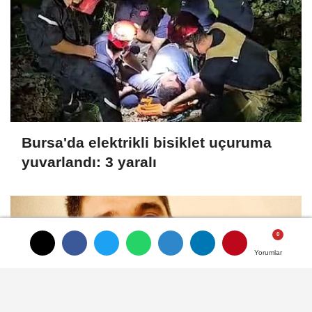
Bursa'da elektrikli bisiklet uçuruma
yuvarlandı: 3 yaralı
Yorumlar
Yorumlar
Yorumlar