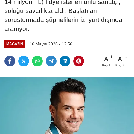
14 milyon TL) fidye istenen ünlü sanatçı,
soluğu savcılıkta aldı. Başlatılan
soruşturmada şüphelilerin izi yurt dışında
aranıyor.
16 Mayıs 2026 - 12:56
MAGAZIN
A
A
Büyüt
Küçült