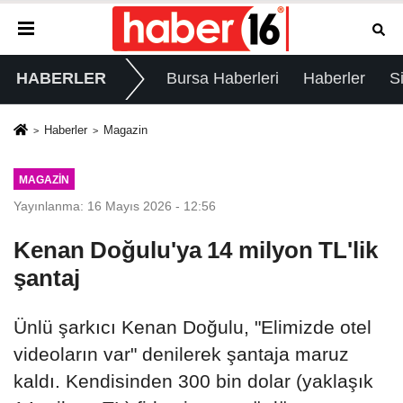
HABERLER
Bursa Haberleri
Haberler
S
Haberler
Magazin
MAGAZIN
Yayınlanma: 16 Mayıs 2026 - 12:56
Kenan Doğulu'ya 14 milyon TL'lik
şantaj
Ünlü şarkıcı Kenan Doğulu, "Elimizde otel
videoların var" denilerek şantaja maruz
kaldı. Kendisinden 300 bin dolar (yaklaşık