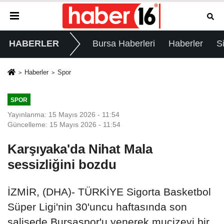
HABERLER
Bursa Haberleri
Haberler
S
Haberler
Spor
SPOR
Yayınlanma: 15 Mayıs 2026 - 11:54
Güncelleme: 15 Mayıs 2026 - 11:54
Karşıyaka'da Nihat Mala
sessizliğini bozdu
İZMİR, (DHA)- TÜRKİYE Sigorta Basketbol
Süper Ligi'nin 30'uncu haftasında son
salisede Bursaspor'u yenerek mucizevi bir