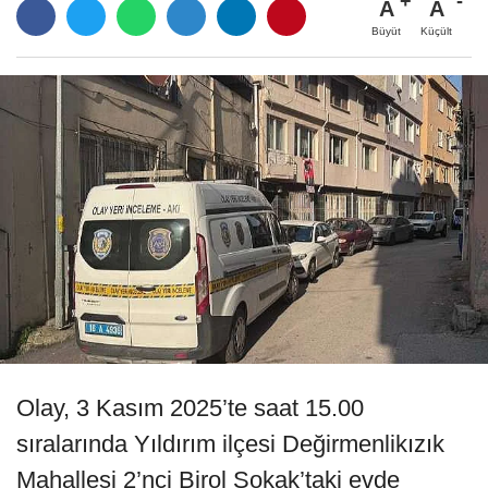
A
A
Büyüt
Küçült
Olay, 3 Kasım 2025’te saat 15.00
sıralarında Yıldırım ilçesi Değirmenlikızık
Mahallesi 2’nci Birol Sokak’taki evde