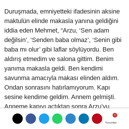
Duruşmada, emniyetteki ifadesinin aksine
maktulün elinde makasla yanına geldiğini
iddia eden Mehmet, “Arzu, ‘Sen adam
değilsin’, ‘Senden baba olmaz’, ‘Senin gibi
baba mı olur’ gibi laflar söylüyordu. Ben
aldırış etmedim ve salona gittim. Benim
yanıma makasla geldi. Ben kendimi
savunma amacıyla makası elinden aldım.
Ondan sonrasını hatırlamıyorum. Kapı
sesine kendime geldim. Annem gelmişti.
Anneme kapıyı açtıktan sonra Arzu’yu
yerde gördüm. Hemen ambulansı aradım.
Yorumlar
Yorumlar
Polisler geldi ve beni aldılar” diye konuştu.