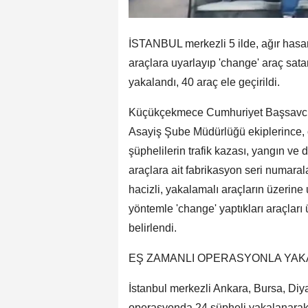
İSTANBUL merkezli 5 ilde, ağır hasarl
araçlara uyarlayıp 'change' araç sa
yakalandı, 40 araç ele geçirildi.
Küçükçekmece Cumhuriyet Başsavcıl
Asayiş Şube Müdürlüğü ekiplerince, o
şüphelilerin trafik kazası, yangın ve
araçlara ait fabrikasyon seri numarala
hacizli, yakalamalı araçların üzerine 
yöntemle 'change' yaptıkları araçları
belirlendi.
EŞ ZAMANLI OPERASYONLA YAK
İstanbul merkezli Ankara, Bursa, Di
operasyonda 24 şüpheli yakalanarak