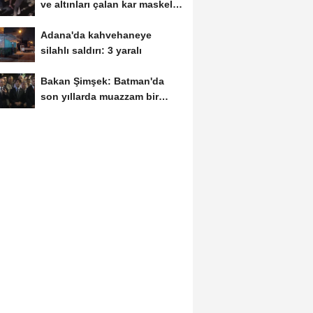
ve altınları çalan kar maskeli
5...
Adana'da kahvehaneye
silahlı saldırı: 3 yaralı
Bakan Şimşek: Batman'da
son yıllarda muazzam bir
hizmet fırtınası...