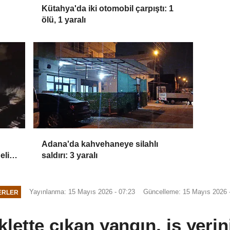
Kütahya'da iki otomobil çarpıştı: 1
ölü, 1 yaralı
Adana'da kahvehaneye silahlı
eli,
saldırı: 3 yaralı
a
Yayınlanma: 15 Mayıs 2026 - 07:23
Güncelleme: 15 Mayıs 2026 
ERLER
klette çıkan yangın, iş yerin