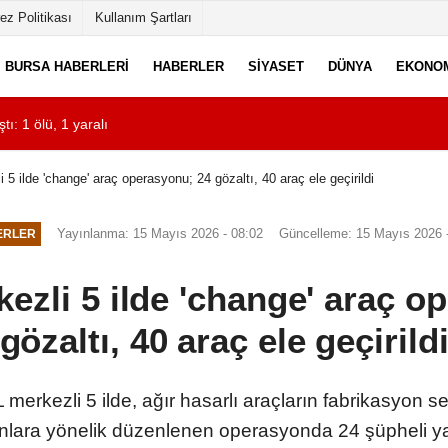
ez Politikası
Kullanım Şartları
BURSA HABERLERI
HABERLER
SIYASET
DÜNYA
EKONO
tı: 1 ölü, 1 yaralı
00:40
Minibüsün camını k
 5 ilde 'change' araç operasyonu; 24 gözaltı, 40 araç ele geçirildi
Yayınlanma: 15 Mayıs 2026 - 08:02
Güncelleme: 15 Mayıs 2026 
ERLER
kezli 5 ilde 'change' araç o
gözaltı, 40 araç ele geçirild
kezli 5 ilde, ağır hasarlı araçların fabrikasyon seri
nlara yönelik düzenlenen operasyonda 24 şüpheli yak