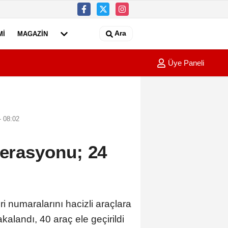
Ara
MI
MAGAZIN
Üye Paneli
ırıp, para ve altınları çalan kar maskeli 5 şüpheli, 3 ilde düzenlenen 
00:35
Adana'd
- 08:02
perasyonu; 24
i
 numaralarını hacizli araçlara
alandı, 40 araç ele geçirildi