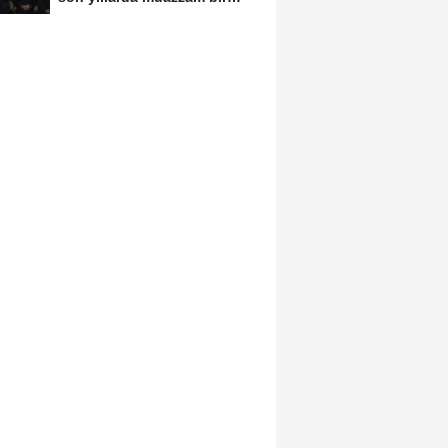
hizmet fırtınası...