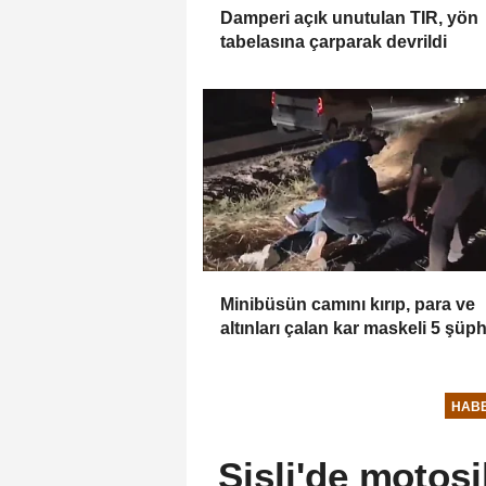
Damperi açık unutulan TIR, yön
tabelasına çarparak devrildi
Minibüsün camını kırıp, para ve
altınları çalan kar maskeli 5 şüph
3 ilde düzenlenen operasyonlarl
yakalandı
HAB
Şişli'de motosi