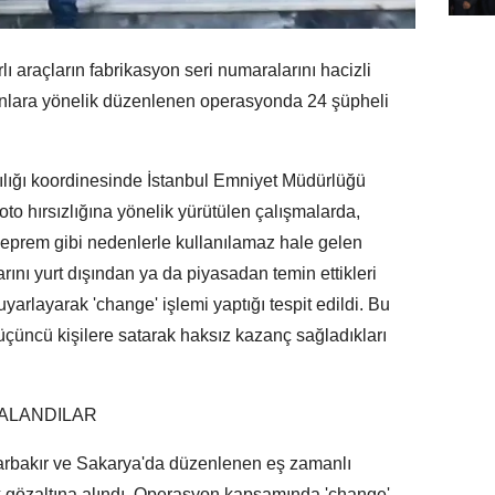
ı araçların fabrikasyon seri numaralarını hacizli
tanlara yönelik düzenlenen operasyonda 24 şüpheli
ığı koordinesinde İstanbul Emniyet Müdürlüğü
to hırsızlığına yönelik yürütülen çalışmalarda,
 deprem gibi nedenlerle kullanılamaz hale gelen
rını yurt dışından ya da piyasadan temin ettikleri
uyarlayarak 'change' işlemi yaptığı tespit edildi. Bu
 üçüncü kişilere satarak haksız kazanç sağladıkları
ALANDILAR
yarbakır ve Sakarya'da düzenlenen eş zamanlı
 gözaltına alındı. Operasyon kapsamında 'change'