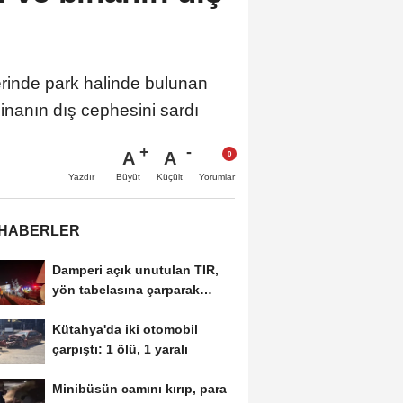
rinde park halinde bulunan
inanın dış cephesini sardı
A
A
Büyüt
Küçült
Yazdır
Yorumlar
 HABERLER
Damperi açık unutulan TIR,
yön tabelasına çarparak
devrildi
Kütahya'da iki otomobil
çarpıştı: 1 ölü, 1 yaralı
Minibüsün camını kırıp, para