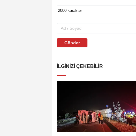
Gönder
İLGINIZI ÇEKEBILIR