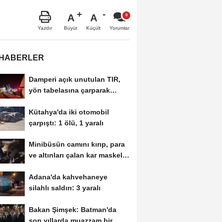
A
A
Büyüt
Küçült
Yazdır
Yorumlar
 HABERLER
Damperi açık unutulan TIR,
yön tabelasına çarparak
devrildi
Kütahya'da iki otomobil
çarpıştı: 1 ölü, 1 yaralı
Minibüsün camını kırıp, para
ve altınları çalan kar maskeli
5...
Adana'da kahvehaneye
silahlı saldırı: 3 yaralı
Bakan Şimşek: Batman'da
son yıllarda muazzam bir