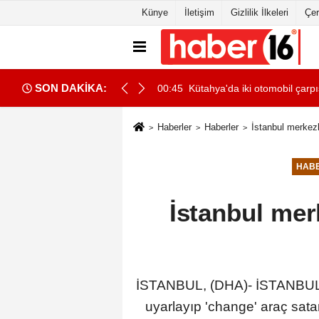
Künye
İletişim
Gizlilik İlkeleri
Çer
SON DAKİKA:
na çarparak devrildi
00:45
Kütahya'da iki otomobil çarpış
Haberler
Haberler
İstanbul merkezli
HAB
İstanbul mer
İSTANBUL, (DHA)- İSTANBUL mer
uyarlayıp 'change' araç sata