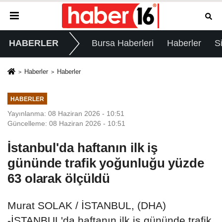
HABERLER
Bursa Haberleri
Haberler
S
Haberler
Haberler
HABERLER
Yayınlanma: 08 Haziran 2026 - 10:51
Güncelleme: 08 Haziran 2026 - 10:51
İstanbul'da haftanın ilk iş
gününde trafik yoğunluğu yüzde
63 olarak ölçüldü
Murat SOLAK / İSTANBUL, (DHA)
-İSTANBUL'da haftanın ilk iş gününde trafik