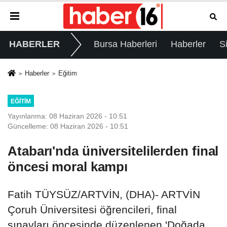
HABERLER
Bursa Haberleri
Haberler
S
Haberler
Eğitim
EĞITIM
Yayınlanma: 08 Haziran 2026 - 10:51
Güncelleme: 08 Haziran 2026 - 10:51
Atabarı'nda üniversitelilerden final
öncesi moral kampı
Fatih TÜYSÜZ/ARTVİN, (DHA)- ARTVİN
Çoruh Üniversitesi öğrencileri, final
sınavları öncesinde düzenlenen 'Doğada