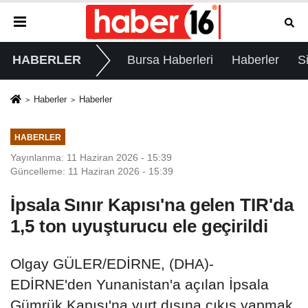
HABERLER
Bursa Haberleri
Haberler
S
Haberler
Haberler
HABERLER
Yayınlanma: 11 Haziran 2026 - 15:39
Güncelleme: 11 Haziran 2026 - 15:39
İpsala Sınır Kapısı'na gelen TIR'da
1,5 ton uyuşturucu ele geçirildi
Olgay GÜLER/EDİRNE, (DHA)-
EDİRNE'den Yunanistan'a açılan İpsala
Gümrük Kapısı'na yurt dışına çıkış yapmak