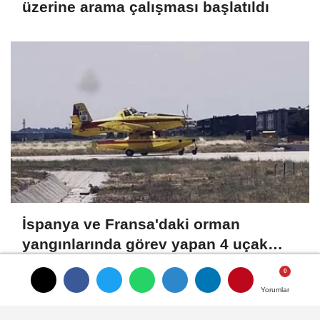
üzerine arama çalışması başlatıldı
İspanya ve Fransa'daki orman
yangınlarında görev yapan 4 uçak
Türkiye'ye döndü
Yorumlar
Yorumlar
Yorumlar
HABERLER