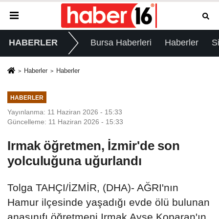
HABERLER
Bursa Haberleri
Haberler
S
Haberler
Haberler
HABERLER
Yayınlanma: 11 Haziran 2026 - 15:33
Güncelleme: 11 Haziran 2026 - 15:33
Irmak öğretmen, İzmir'de son
yolculuğuna uğurlandı
Tolga TAHÇI/İZMİR, (DHA)- AĞRI'nın
Hamur ilçesinde yaşadığı evde ölü bulunan
anasınıfı öğretmeni Irmak Ayşe Koparan'ın