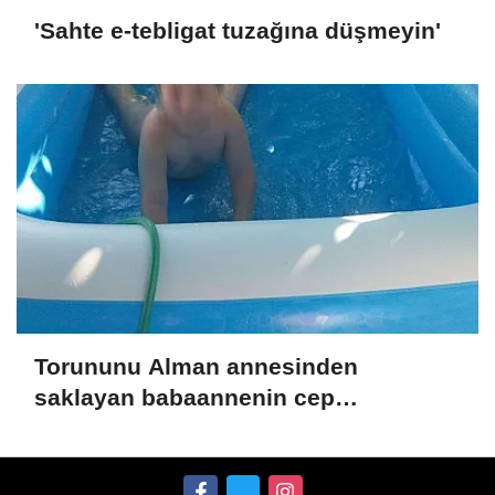
'Sahte e-tebligat tuzağına düşmeyin'
Torununu Alman annesinden
saklayan babaannenin cep
telefonundan Nazar'ın görüntüleri
çıktı