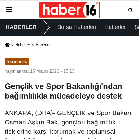
HABERLER
Bursa Haberleri
Haberler
S
Haberler
Haberler
HABERLER
Yayınlanma: 15 Mayıs 2026 - 15:13
Gençlik ve Spor Bakanlığı'ndan
bağımlılıkla mücadeleye destek
ANKARA, (DHA)- GENÇLİK ve Spor Bakanı
Osman Aşkın Bak, gençleri bağımlılık
risklerine karşı korumak ve toplumsal