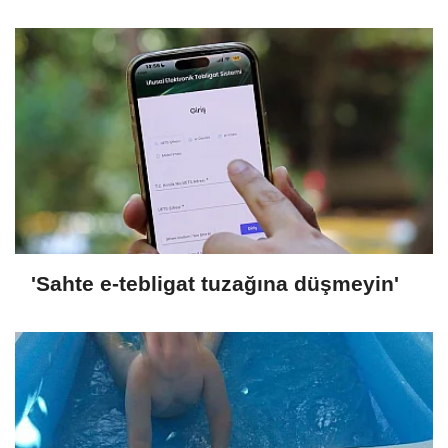
'Sahte e-tebligat tuzağına düşmeyin'