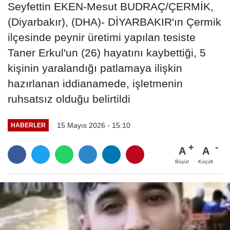
Seyfettin EKEN-Mesut BUDRAÇ/ÇERMİK,
(Diyarbakır), (DHA)- DİYARBAKIR'ın Çermik
ilçesinde peynir üretimi yapılan tesiste
Taner Erkul'un (26) hayatını kaybettiği, 5
kişinin yaralandığı patlamaya ilişkin
hazırlanan iddianamede, işletmenin
ruhsatsız olduğu belirtildi
15 Mayıs 2026 - 15:10
HABERLER
A
A
Büyüt
Küçült