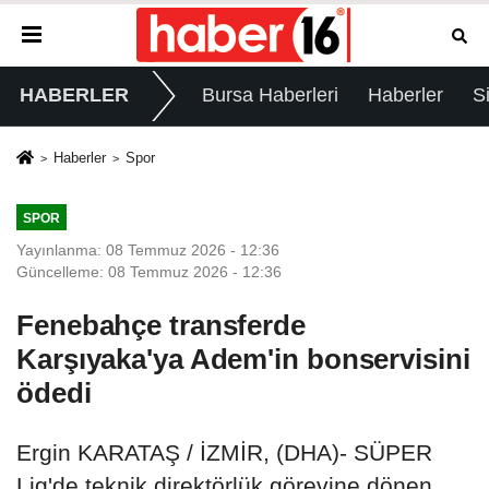
HABERLER
Bursa Haberleri
Haberler
S
Haberler
Spor
SPOR
Yayınlanma: 08 Temmuz 2026 - 12:36
Güncelleme: 08 Temmuz 2026 - 12:36
Fenebahçe transferde
Karşıyaka'ya Adem'in bonservisini
ödedi
Ergin KARATAŞ / İZMİR, (DHA)- SÜPER
Lig'de teknik direktörlük görevine dönen