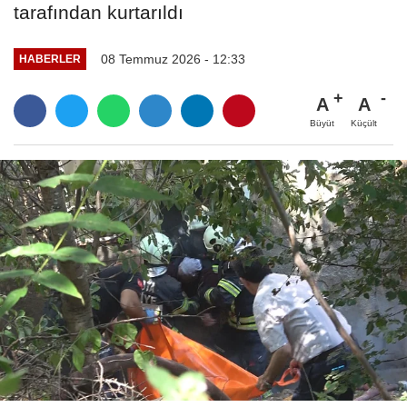
tarafından kurtarıldı
08 Temmuz 2026 - 12:33
HABERLER
A
A
Büyüt
Küçült