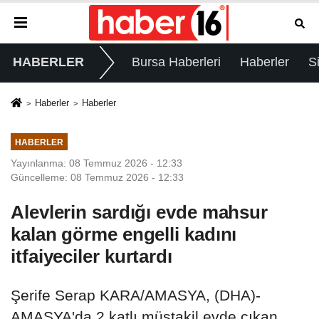
HABERLER
Bursa Haberleri
Haberler
S
Haberler
Haberler
HABERLER
Yayınlanma: 08 Temmuz 2026 - 12:33
Güncelleme: 08 Temmuz 2026 - 12:33
Alevlerin sardığı evde mahsur
kalan görme engelli kadını
itfaiyeciler kurtardı
Şerife Serap KARA/AMASYA, (DHA)-
AMASYA'da 2 katlı müstakil evde çıkan