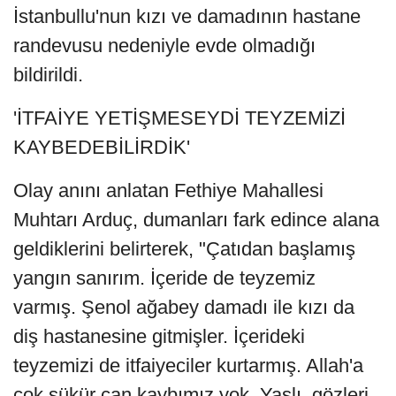
İstanbullu'nun kızı ve damadının hastane
randevusu nedeniyle evde olmadığı
bildirildi.
'İTFAİYE YETİŞMESEYDİ TEYZEMİZİ
KAYBEDEBİLİRDİK'
Olay anını anlatan Fethiye Mahallesi
Muhtarı Arduç, dumanları fark edince alana
geldiklerini belirterek, "Çatıdan başlamış
yangın sanırım. İçeride de teyzemiz
varmış. Şenol ağabey damadı ile kızı da
diş hastanesine gitmişler. İçerideki
teyzemizi de itfaiyeciler kurtarmış. Allah'a
çok şükür can kaybımız yok. Yaşlı, gözleri