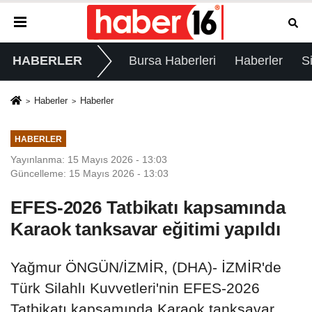
HABERLER
Bursa Haberleri
Haberler
S
Haberler
Haberler
HABERLER
Yayınlanma: 15 Mayıs 2026 - 13:03
Güncelleme: 15 Mayıs 2026 - 13:03
EFES-2026 Tatbikatı kapsamında
Karaok tanksavar eğitimi yapıldı
Yağmur ÖNGÜN/İZMİR, (DHA)- İZMİR'de
Türk Silahlı Kuvvetleri'nin EFES-2026
Tatbikatı kapsamında Karaok tanksavar