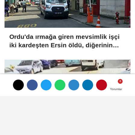
Ordu'da ırmağa giren mevsimlik işçi
iki kardeşten Ersin öldü, diğerinin
durumu ağır
Yorumlar
Yorumlar