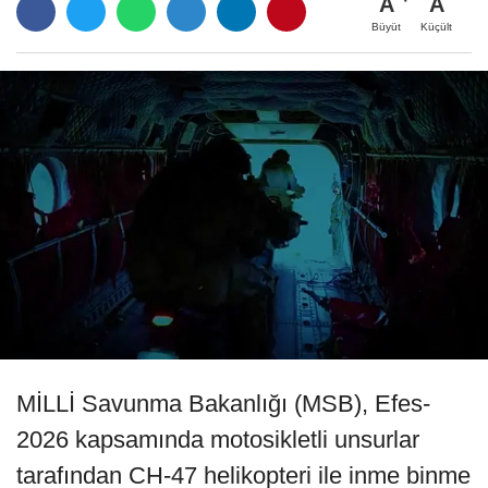
A
A
Büyüt
Küçült
MİLLİ Savunma Bakanlığı (MSB), Efes-
2026 kapsamında motosikletli unsurlar
tarafından CH-47 helikopteri ile inme binme