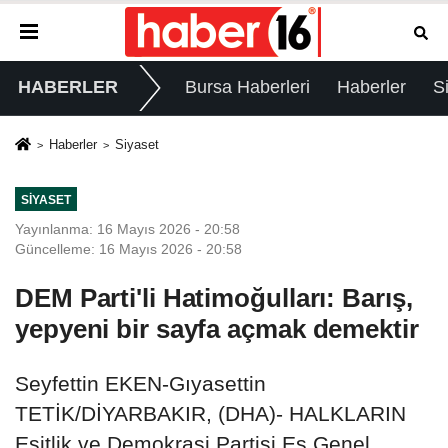
HABERLER
Bursa Haberleri
Haberler
S
Haberler
Siyaset
SIYASET
Yayınlanma: 16 Mayıs 2026 - 20:58
Güncelleme: 16 Mayıs 2026 - 20:58
DEM Parti'li Hatimoğulları: Barış,
yepyeni bir sayfa açmak demektir
Seyfettin EKEN-Gıyasettin
TETİK/DİYARBAKIR, (DHA)- HALKLARIN
Eşitlik ve Demokrasi Partisi Eş Genel