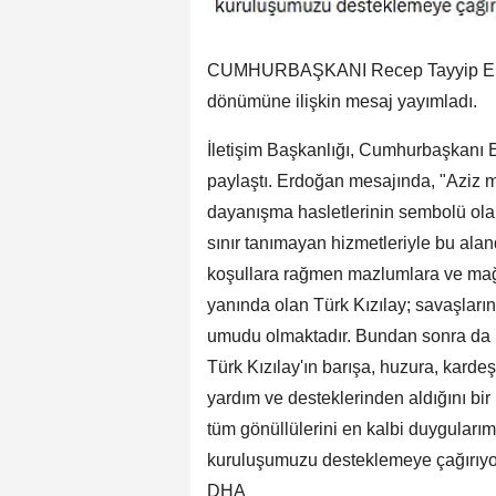
CUMHURBAŞKANI Recep Tayyip Erdoğa
dönümüne ilişkin mesaj yayımladı.
İletişim Başkanlığı, Cumhurbaşkanı
paylaştı. Erdoğan mesajında, "Aziz m
dayanışma hasletlerinin sembolü olan T
sınır tanımayan hizmetleriyle bu alan
koşullara rağmen mazlumlara ve mağdu
yanında olan Türk Kızılay; savaşların 
umudu olmaktadır. Bundan sonra da ü
Türk Kızılay'ın barışa, huzura, karde
yardım ve desteklerinden aldığını bir 
tüm gönüllülerini en kalbi duygularım
kuruluşumuzu desteklemeye çağırıyoru
DHA