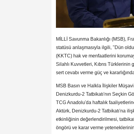
MİLLİ Savunma Bakanlığı (MSB), Fra
statüsü anlaşmasıyla ilgili, "Dün ol
(KKTC) hak ve menfaatlerini koruma
Silahlı Kuvvetleri, Kıbrıs Türklerini
sert cevabı verme güç ve kararlığında
MSB Basın ve Halkla İlişkiler Müşavi
Denizkurdu-2 Tatbikatı'nın Seçkin G
TCG Anadolu'da haftalık faaliyetlerine
Aktürk, Denizkurdu-2 Tatbikatı'na ili
etkinliğinin değerlendirilmesi, tatbi
öngörü ve karar verme yeteneklerinin g