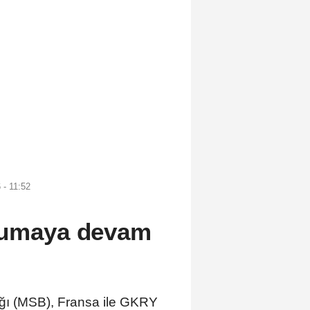
 - 11:52
orumaya devam
ı (MSB), Fransa ile GKRY