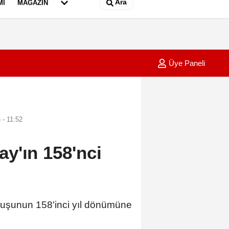
Ara
MI
MAGAZIN
Üye Paneli
üm alanda anız yangını
01:14
Adana'
 - 11:52
y'ın 158'nci
şunun 158'inci yıl dönümüne