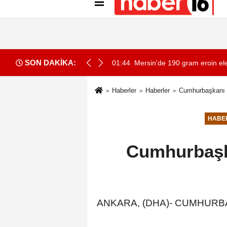
Künye
İletişim
Gizlilik İlkeleri
Çer
SON DAKİKA:
01:44
Mersin'de 190 gram eroin ele 
Haberler
Haberler
Cumhurbaşkanı E
HABE
Cumhurbaşka
ANKARA, (DHA)- CUMHURBAŞKA