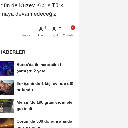
bugün de Kuzey Kıbrıs Türk
ğlamaya devam edeceğiz
A
A
Büyüt
Küçült
Yazdır
Yorumlar
 HABERLER
Bursa'da iki motosiklet
çarpıştı: 2 yaralı
Eskişehir'de 1 kişi evinde ölü
bulundu
Mersin'de 190 gram eroin ele
geçirildi
Çorum'da 500 dönüm alanda
anız yangını