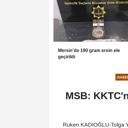
Mersin'de 190 gram eroin ele
geçirildi
HABE
MSB: KKTC'ni
Ruken KADIOĞLU-Tolga YI