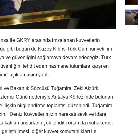
nsa ile GKRY arasında imzalanan kuvvetlerin
duğu gibi bugün de Kuzey Kıbrıs Türk Cumhuriyeti'nin
ya ve güvenliğini sağlamaya devam edeceğiz. Türk
n güvenliğini tehdit eden hasmane tutumlara karşı en
dır" açıklamasını yaptı.
ri ve Bakanlık Sözcüsü Tuğamiral Zeki Aktürk,
özlemci Günü nedeniyle Antalya Körfezi'nde bulunan
 ilişkin bilgilendirme toplantısı düzenledi. Tuğamiral
şkin, "Deniz Kuvvetlerimizin harekatı sevk ve idare
kata katılan unsurların çok tehditli ortamda muhakeme,
eliştirilmesi, diğer kuvvet komutanlıkları ile