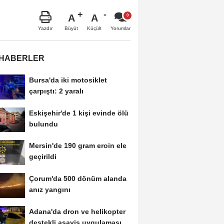
A
A
Büyüt
Küçült
Yazdır
Yorumlar
 HABERLER
Bursa'da iki motosiklet
çarpıştı: 2 yaralı
Eskişehir'de 1 kişi evinde ölü
bulundu
Mersin'de 190 gram eroin ele
geçirildi
Çorum'da 500 dönüm alanda
anız yangını
Adana'da dron ve helikopter
destekli asayiş uygulaması;