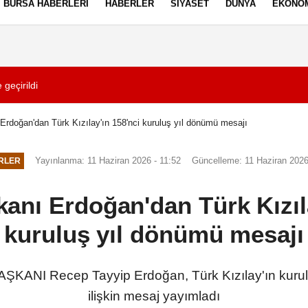
BURSA HABERLERI
HABERLER
SIYASET
DÜNYA
EKONO
ez Politikası
Kullanım Şartları
geçirildi
01:36
Çorum'da 500 dön
rdoğan'dan Türk Kızılay'ın 158'nci kuruluş yıl dönümü mesajı
Yayınlanma: 11 Haziran 2026 - 11:52
Güncelleme: 11 Haziran 2026
RLER
nı Erdoğan'dan Türk Kızıla
kuruluş yıl dönümü mesajı
NI Recep Tayyip Erdoğan, Türk Kızılay'ın kurulu
ilişkin mesaj yayımladı