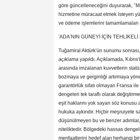
göre güncelleneceğini duyurarak, "Me
hizmetine müracaat etmek isteyen yü
ve ödeme işlemlerini tamamlamaları 
'ADA'NIN GÜNEYİ İÇİN TEHLİKEL
Tuğamiral Aktürk'ün sunumu sonrası, 
açıklama yapıldı. Açıklamada, Kıbrıs
arasında imzalanan kuvvetlerin statüs
bozmaya ve gerginliği artırmaya yöne
garantörlük sıfatı olmayan Fransa i
dengeleri tek taraflı olarak değiştir
eşit haklarını yok sayan söz konusu 
hukuka aykırıdır. Hiçbir meşruiyete s
düşünülmeyen bu ve benzer adımlar, A
niteliktedir. Bölgedeki hassas denge
menfaatlerini hedef alan herhangi bir 