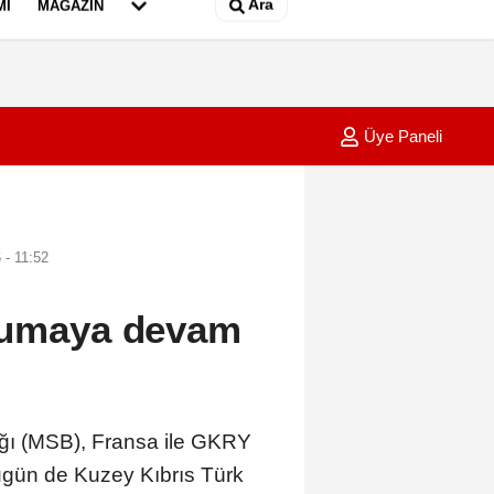
Ara
MI
MAGAZIN
Üye Paneli
rgütü 149 şüpheli hakkında yeni dava Arşiv görüntüyle
14:10
Trabzo
 - 11:52
orumaya devam
ı (MSB), Fransa ile GKRY
bugün de Kuzey Kıbrıs Türk