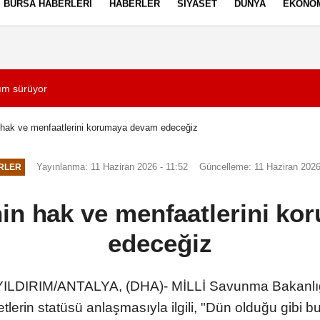
BURSA HABERLERI
HABERLER
SIYASET
DÜNYA
EKONO
ez Politikası
Kullanım Şartları
yım sürüyor
14:10
'Casperlar' suç ö
hak ve menfaatlerini korumaya devam edeceğiz
Yayınlanma: 11 Haziran 2026 - 11:52
Güncelleme: 11 Haziran 2026
RLER
n hak ve menfaatlerini k
edeceğiz
LDIRIM/ANTALYA, (DHA)- MİLLİ Savunma Bakanlığ
lerin statüsü anlaşmasıyla ilgili, "Dün olduğu gibi 