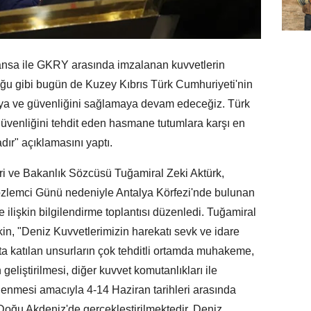
nsa ile GKRY arasında imzalanan kuvvetlerin
duğu gibi bugün de Kuzey Kıbrıs Türk Cumhuriyeti'nin
ya ve güvenliğini sağlamaya devam edeceğiz. Türk
n güvenliğini tehdit eden hasmane tutumlara karşı en
dır" açıklamasını yaptı.
ri ve Bakanlık Sözcüsü Tuğamiral Zeki Aktürk,
özlemci Günü nedeniyle Antalya Körfezi'nde bulunan
 ilişkin bilgilendirme toplantısı düzenledi. Tuğamiral
şkin, "Deniz Kuvvetlerimizin harekatı sevk ve idare
kata katılan unsurların çok tehditli ortamda muhakeme,
eliştirilmesi, diğer kuvvet komutanlıkları ile
enenmesi amacıyla 4-14 Haziran tarihleri arasında
oğu Akdeniz'de gerçekleştirilmektedir. Deniz