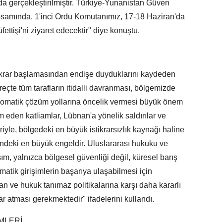
da gerçekleştirilmiştir. Türkiye-Yunanistan Güven
psamında, 1'inci Ordu Komutanımız, 17-18 Haziran'da
ttişi'ni ziyaret edecektir" diye konuştu.
tekrar başlamasından endişe duyduklarını kaydeden
eçte tüm tarafların itidalli davranması, bölgemizde
 diplomatik çözüm yollarına öncelik vermesi büyük önem
 eden katliamlar, Lübnan'a yönelik saldırılar ve
riyle, bölgedeki en büyük istikrarsızlık kaynağı haline
ündeki en büyük engeldir. Uluslararası hukuku ve
ım, yalnızca bölgesel güvenliği değil, küresel barış
omatik girişimlerin başarıya ulaşabilmesi için
gan ve hukuk tanımaz politikalarına karşı daha kararlı
r atması gerekmektedir" ifadelerini kullandı.
MLERİ