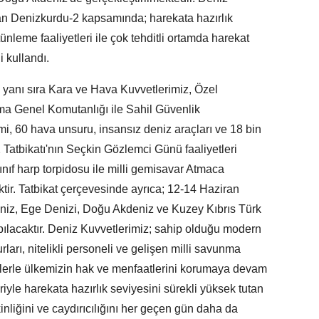
lan Denizkurdu-2 kapsamında; harekata hazırlık
k bütünleme faaliyetleri ile çok tehditli ortamda harekat
i kullandı.
n yanı sıra Kara ve Hava Kuvvetlerimiz, Özel
a Genel Komutanlığı ile Sahil Güvenlik
, 60 hava unsuru, insansız deniz araçları ve 18 bin
 Tatbikatı'nın Seçkin Gözlemci Günü faaliyetleri
nıf harp torpidosu ile milli gemisavar Atmaca
ktir. Tatbikat çerçevesinde ayrıca; 12-14 Haziran
deniz, Ege Denizi, Doğu Akdeniz ve Kuzey Kıbrıs Türk
pılacaktır. Deniz Kuvvetlerimiz; sahip olduğu modern
rları, nitelikli personeli ve gelişen milli savunma
tlerle ülkemizin hak ve menfaatlerini korumaya devam
eriyle harekata hazırlık seviyesini sürekli yüksek tutan
inliğini ve caydırıcılığını her geçen gün daha da