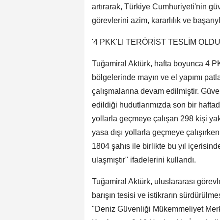
artırarak, Türkiye Cumhuriyeti'nin güv
görevlerini azim, kararlılık ve başarı
'4 PKK'LI TERÖRİST TESLİM OLDU
Tuğamiral Aktürk, hafta boyunca 4 PKK
bölgelerinde mayın ve el yapımı patla
çalışmalarına devam edilmiştir. Güve
edildiği hudutlarımızda son bir hafta
yollarla geçmeye çalışan 298 kişi y
yasa dışı yollarla geçmeye çalışırke
1804 şahıs ile birlikte bu yıl içerisin
ulaşmıştır" ifadelerini kullandı.
Tuğamiral Aktürk, uluslararası görevle
barışın tesisi ve istikrarın sürdürülm
"Deniz Güvenliği Mükemmeliyet Merke