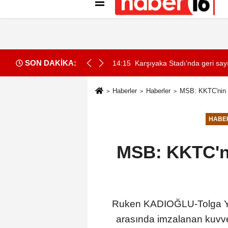
Künye
İletişim
Gizlilik İlkeleri
Çer
SON DAKİKA:
 Mekke Ortak Savunma Anlaşması'nı imzaladı
14:15
Karşıyaka Stadı'nda geri sa
Haberler
Haberler
MSB: KKTC'nin 
HABE
MSB: KKTC'ni
Ruken KADIOĞLU-Tolga YI
arasında imzalanan kuvvet