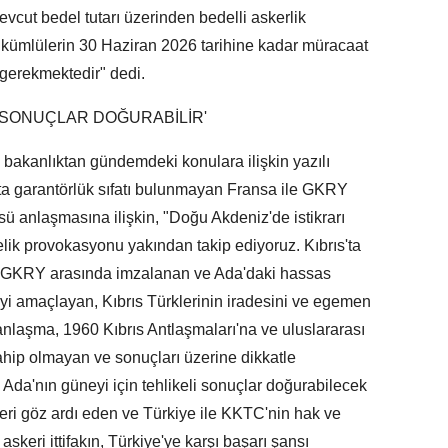
vcut bedel tutarı üzerinden bedelli askerlik
kümlülerin 30 Haziran 2026 tarihine kadar müracaat
gerekmektedir" dedi.
İ SONUÇLAR DOĞURABİLİR'
bakanlıktan gündemdeki konulara ilişkin yazılı
'ta garantörlük sıfatı bulunmayan Fransa ile GKRY
ü anlaşmasına ilişkin, "Doğu Akdeniz'de istikrarı
lik provokasyonu yakından takip ediyoruz. Kıbrıs'ta
le GKRY arasında imzalanan ve Ada'daki hassas
meyi amaçlayan, Kıbrıs Türklerinin iradesini ve egemen
anlaşma, 1960 Kıbrıs Antlaşmaları'na ve uluslararası
ahip olmayan ve sonuçları üzerine dikkatle
da'nın güneyi için tehlikeli sonuçlar doğurabilecek
leri göz ardı eden ve Türkiye ile KKTC'nin hak ve
askeri ittifakın, Türkiye'ye karşı başarı şansı