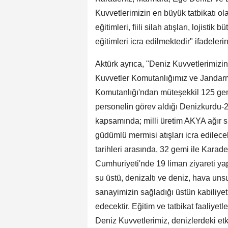
Kuvvetlerimizin en büyük tatbikatı o
eğitimleri, fiili silah atışları, lojisti
eğitimleri icra edilmektedir" ifadelerin
Aktürk ayrıca, "Deniz Kuvvetlerimizi
Kuvvetler Komutanlığımız ve Jandarm
Komutanlığı'ndan müteşekkil 125 gemi
personelin görev aldığı Denizkurdu-2
kapsamında; milli üretim AKYA ağır sı
güdümlü mermisi atışları icra edilece
tarihleri arasında, 32 gemi ile Kara
Cumhuriyeti'nde 19 liman ziyareti ya
su üstü, denizaltı ve deniz, hava unsu
sanayimizin sağladığı üstün kabiliye
edecektir. Eğitim ve tatbikat faaliyetl
Deniz Kuvvetlerimiz, denizlerdeki etk