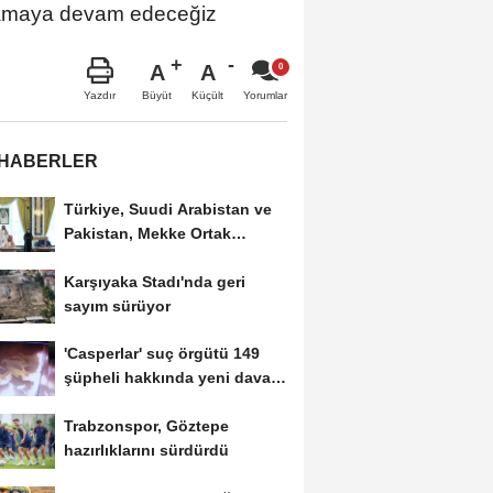
ğlamaya devam edeceğiz
A
A
Büyüt
Küçült
Yazdır
Yorumlar
 HABERLER
Türkiye, Suudi Arabistan ve
Pakistan, Mekke Ortak
Savunma Anlaşması'nı...
Karşıyaka Stadı'nda geri
sayım sürüyor
'Casperlar' suç örgütü 149
şüpheli hakkında yeni dava
Arşiv...
Trabzonspor, Göztepe
hazırlıklarını sürdürdü