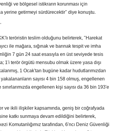
enliği ve bölgesel istikrarın korunması için
yla yerine getirmeyi sürdürecektir" diye konuştu.
'
'lı teröristin teslim olduğunu belirterek, "Harekat
yıcı ile mağara, sığınak ve barınak tespit ve imha
nliğin 7 gün 24 saat esasıyla en üst seviyede tesis
da; 1'i terör örgütü mensubu olmak üzere yasa dışı
akalanmış, 1 Ocak'tan bugüne kadar hudutlarımızdan
n yakalananların sayısı 4 bin 158 olmuş, engellenen
de sınırlarımızda engellenen kişi sayısı da 36 bin 193'e
r ve ikili ilişkiler kapsamında, geniş bir coğrafyada
esine katkı sunmaya devam edildiğini belirterek,
zi Komutanlığımız tarafından, 6'ncı Deniz Güvenliği