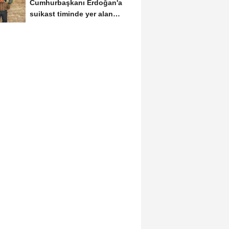
Cumhurbaşkanı Erdoğan'a
suikast timinde yer alan
FETÖ mensubunun...