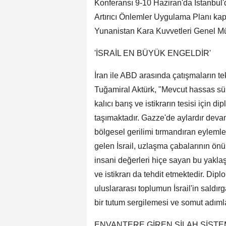
Konferansı 9-10 Haziran'da İstanbul'
Artırıcı Önlemler Uygulama Planı ka
Yunanistan Kara Kuvvetleri Genel Müfe
'İSRAİL EN BÜYÜK ENGELDİR'
İran ile ABD arasında çatışmaların 
Tuğamiral Aktürk, "Mevcut hassas sür
kalıcı barış ve istikrarın tesisi için
taşımaktadır. Gazze'de aylardır devam
bölgesel gerilimi tırmandıran eylemle
gelen İsrail, uzlaşma çabalarının ön
insani değerleri hiçe sayan bu yaklaş
ve istikrarı da tehdit etmektedir. Dipl
uluslararası toplumun İsrail'in saldır
bir tutum sergilemesi ve somut adımla
ENVANTERE GİREN SİLAH SİSTE