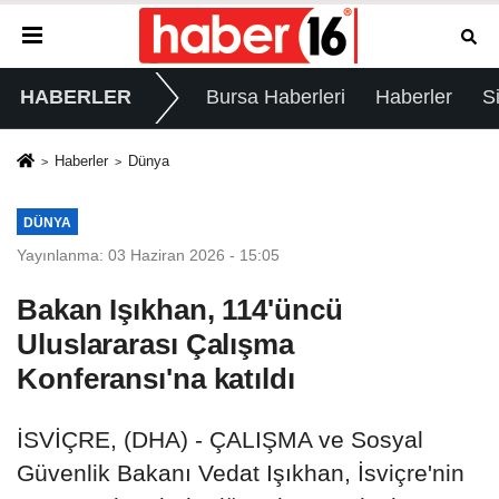
HABERLER
Bursa Haberleri
Haberler
S
Haberler
Dünya
DÜNYA
Yayınlanma: 03 Haziran 2026 - 15:05
Bakan Işıkhan, 114'üncü
Uluslararası Çalışma
Konferansı'na katıldı
İSVİÇRE, (DHA) - ÇALIŞMA ve Sosyal
Güvenlik Bakanı Vedat Işıkhan, İsviçre'nin