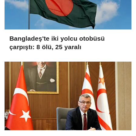
Bangladeş'te iki yolcu otobüsü
çarpıştı: 8 ölü, 25 yaralı