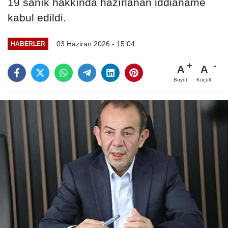
19 sanık hakkında hazırlanan iddianame
kabul edildi.
03 Haziran 2026 - 15:04
HABERLER
A
A
Büyüt
Küçült