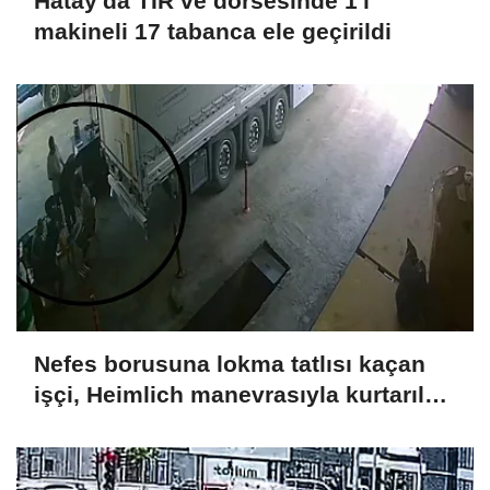
Hatay'da TIR ve dorsesinde 1'i
makineli 17 tabanca ele geçirildi
Nefes borusuna lokma tatlısı kaçan
işçi, Heimlich manevrasıyla kurtarıldı;
o anlar kamerada