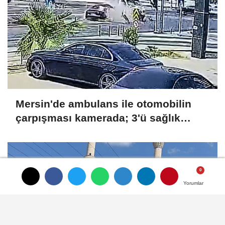
Mersin'de ambulans ile otomobilin
çarpışması kamerada; 3'ü sağlık
çalışanı 5 yaralı
Yorumlar
Yorumlar
Yorumlar