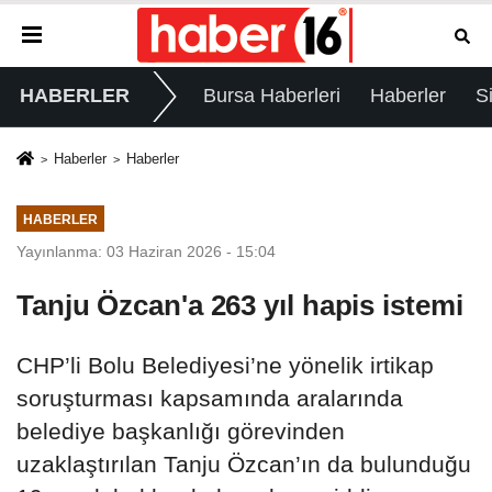
HABERLER
Bursa Haberleri
Haberler
S
Haberler
Haberler
HABERLER
Yayınlanma: 03 Haziran 2026 - 15:04
Tanju Özcan'a 263 yıl hapis istemi
CHP’li Bolu Belediyesi’ne yönelik irtikap
soruşturması kapsamında aralarında
belediye başkanlığı görevinden
uzaklaştırılan Tanju Özcan’ın da bulunduğu