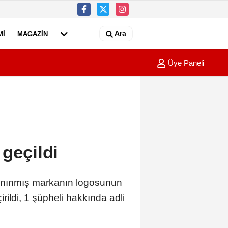
Ara
MI
MAGAZIN
Üye Paneli
lü sürücü aydınlatma direğine çarptı; 1 yaralı
01:05
Çanakk
 geçildi
anınmış markanın logosunun
rildi, 1 şüpheli hakkında adli