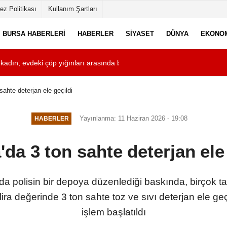
ez Politikası
Kullanım Şartları
BURSA HABERLERI
HABERLER
SIYASET
DÜNYA
EKONO
dan çıkan bıçaklı kavga kameraya yansıdı: 2 yaralı
03:33
Eskişehir'de alkol
sahte deterjan ele geçildi
Yayınlanma: 11 Haziran 2026 - 19:08
HABERLER
da 3 ton sahte deterjan ele
polisin bir depoya düzenlediği baskında, birçok t
ra değerinde 3 ton sahte toz ve sıvı deterjan ele geçi
işlem başlatıldı