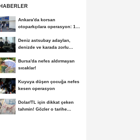
 HABERLER
Ankara'da korsan
otoparkçılara operasyon: 10
gözaltı
Deniz astsubay adayları,
denizde ve karada zorlu
eğitimlerle göreve...
Bursa'da nefes aldırmayan
sıcaklar!
Kuyuya düşen çocuğa nefes
kesen operasyon
Dolar/TL için dikkat çeken
tahmin! Gözler o tarihe
çevrildi