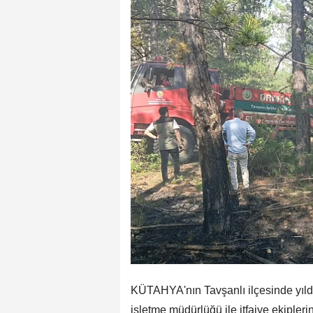
KÜTAHYA'nın Tavşanlı ilçesinde yıl
işletme müdürlüğü ile itfaiye ekipler