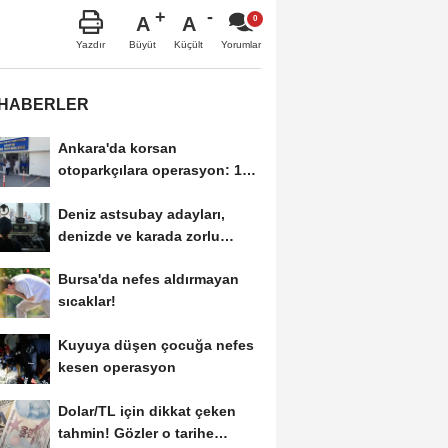
A
A
Büyüt
Küçült
Yazdır
Yorumlar
 HABERLER
Ankara'da korsan
otoparkçılara operasyon: 10
gözaltı
Deniz astsubay adayları,
denizde ve karada zorlu
eğitimlerle göreve...
Bursa'da nefes aldırmayan
sıcaklar!
Kuyuya düşen çocuğa nefes
kesen operasyon
Dolar/TL için dikkat çeken
tahmin! Gözler o tarihe