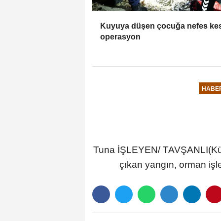
Kuyuya düşen çocuğa nefes ke
operasyon
HABE
Tuna İŞLEYEN/ TAVŞANLI(Küta
çıkan yangın, orman işl