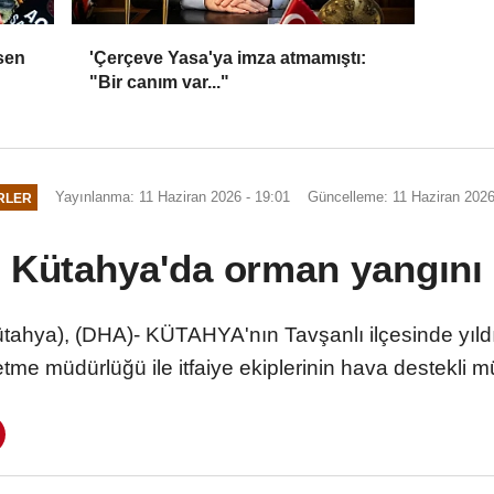
sen
'Çerçeve Yasa'ya imza atmamıştı:
"Bir canım var..."
Yayınlanma: 11 Haziran 2026 - 19:01
Güncelleme: 11 Haziran 2026
RLER
Kütahya'da orman yangını
hya), (DHA)- KÜTAHYA'nın Tavşanlı ilçesinde yıl
etme müdürlüğü ile itfaiye ekiplerinin hava destekli 