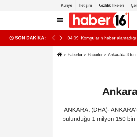
Künye
İletişim
Gizlilik İlkeleri
Çer
SON DAKİKA:
ki çöp yığınları arasında bulundu
03:49
Eskişehir'de kazasının ardın
Haberler
Haberler
Ankara'da 3 ton 
Ankara'
ANKARA, (DHA)- ANKARA'da 
bulunduğu 1 milyon 150 bin li