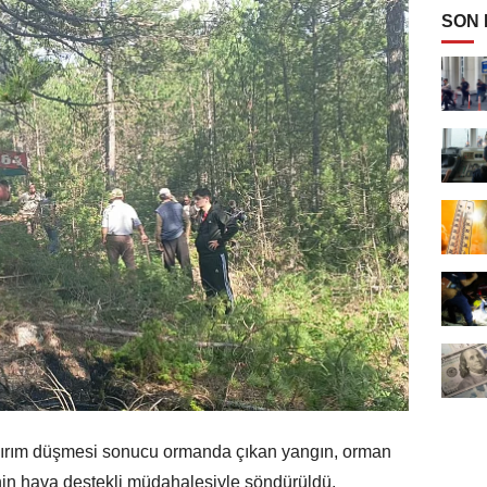
SON
dırım düşmesi sonucu ormanda çıkan yangın, orman
inin hava destekli müdahalesiyle söndürüldü.