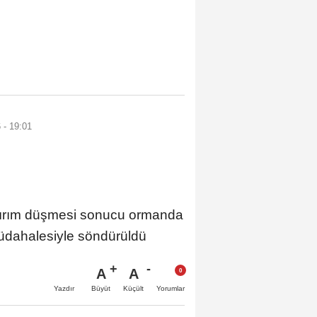
 - 19:01
dırım düşmesi sonucu ormanda
müdahalesiyle söndürüldü
A
A
Büyüt
Küçült
Yazdır
Yorumlar