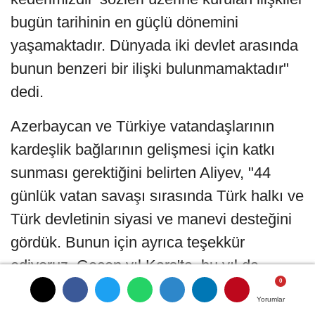
bugün tarihinin en güçlü dönemini
yaşamaktadır. Dünyada iki devlet arasında
bunun benzeri bir ilişki bulunmamaktadır"
dedi.
Azerbaycan ve Türkiye vatandaşlarının
kardeşlik bağlarının gelişmesi için katkı
sunması gerektiğini belirten Aliyev, "44
günlük vatan savaşı sırasında Türk halkı ve
Türk devletinin siyasi ve manevi desteğini
gördük. Bunun için ayrıca teşekkür
ediyoruz. Geçen yıl Kars'ta, bu yıl da
Iğdır'daki okullarımızda 'Bir Millet İki Devlet'
Yorumlar
Yorumlar
Yorumlar
sınıfları oluşturduk. İnşallah yakın zamanda