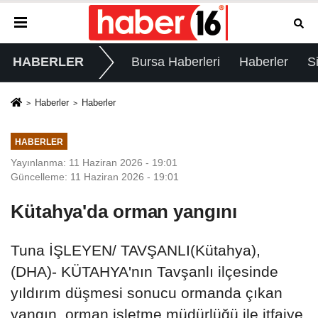
HABERLER
Bursa Haberleri
Haberler
S
Haberler
Haberler
HABERLER
Yayınlanma: 11 Haziran 2026 - 19:01
Güncelleme: 11 Haziran 2026 - 19:01
Kütahya'da orman yangını
Tuna İŞLEYEN/ TAVŞANLI(Kütahya),
(DHA)- KÜTAHYA'nın Tavşanlı ilçesinde
yıldırım düşmesi sonucu ormanda çıkan
yangın, orman işletme müdürlüğü ile itfaiye