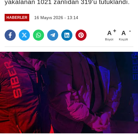
yakalanan 1021 zanlıdan 319’u tutuklandı.
16 Mayıs 2026 - 13:14
HABERLER
A
A
Büyüt
Küçült