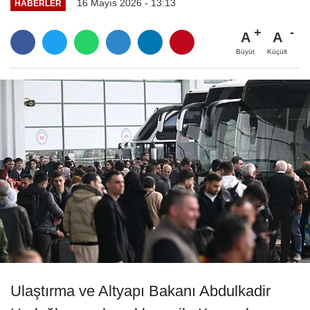
16 Mayıs 2026 - 13:13
HABERLER
A
A
Büyüt
Küçült
Ulaştırma ve Altyapı Bakanı Abdulkadir