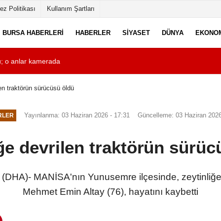
ez Politikası
Kullanım Şartları
BURSA HABERLERI
HABERLER
SIYASET
DÜNYA
EKONO
ü; o anlar kamerada
01:05
Çanakkale Boğazı
len traktörün sürücüsü öldü
Yayınlanma: 03 Haziran 2026 - 17:31
Güncelleme: 03 Haziran 2026
RLER
iğe devrilen traktörün sürüc
A)- MANİSA'nın Yunusemre ilçesinde, zeytinliğe d
Mehmet Emin Altay (76), hayatını kaybetti