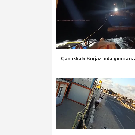
Çanakkale Boğazı'nda gemi arız