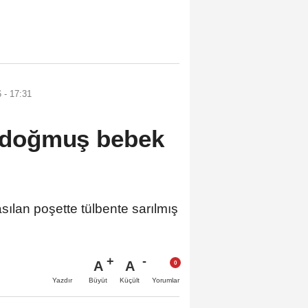
 - 17:31
ni doğmuş bebek
ılan poşette tülbente sarılmış
A
A
Büyüt
Küçült
Yazdır
Yorumlar