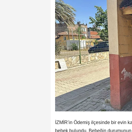
İZMİR'in Ödemiş ilçesinde bir evin k
bebek bulundu. Bebeğin durumunun iyi