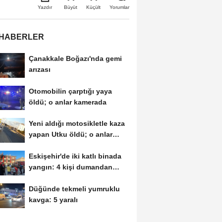
Büyüt
Küçült
Yazdır
Yorumlar
 HABERLER
Çanakkale Boğazı'nda gemi
arızası
Otomobilin çarptığı yaya
öldü; o anlar kamerada
Yeni aldığı motosikletle kaza
yapan Utku öldü; o anlar
kamerada
Eskişehir'de iki katlı binada
yangın: 4 kişi dumandan
etkilendi
Düğünde tekmeli yumruklu
kavga: 5 yaralı