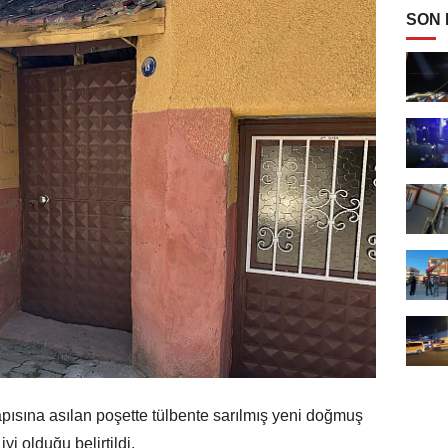
SON
apısına asılan poşette tülbente sarılmış yeni doğmuş
 olduğu belirtildi.