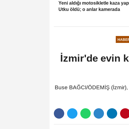
Yeni aldığı motosikletle kaza ya
Utku öldü; o anlar kamerada
HABE
İzmir'de evin 
Buse BAĞCI/ÖDEMİŞ (İzmir), (D