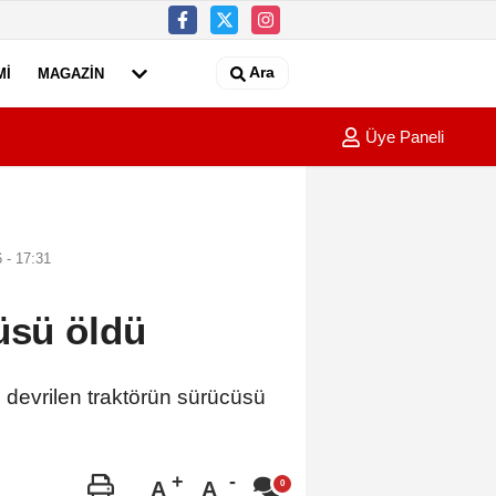
Ara
MI
MAGAZIN
Üye Paneli
'nda gemi arızası
 - 17:31
üsü öldü
evrilen traktörün sürücüsü
A
A