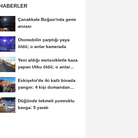
 HABERLER
Çanakkale Boğazı'nda gemi
arızası
Otomobilin çarptığı yaya
öldü; o anlar kamerada
Yeni aldığı motosikletle kaza
yapan Utku öldü; o anlar
kamerada
Eskişehir'de iki katlı binada
yangın: 4 kişi dumandan
etkilendi
Düğünde tekmeli yumruklu
kavga: 5 yaralı