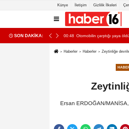
Künye
İletişim
Gizlilik İlkeleri
Çer
SON DAKİKA:
00:48
Otomobilin çarptığı yaya öld
Haberler
Haberler
Zeytinliğe devri
HABE
Zeytinl
Ersan ERDOĞAN/MANİSA, (DH