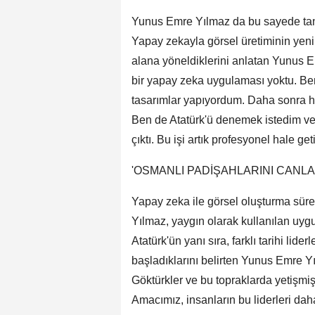
Yunus Emre Yılmaz da bu sayede tanıştı
Yapay zekayla görsel üretiminin yeni
alana yöneldiklerini anlatan Yunus E
bir yapay zeka uygulaması yoktu. Ben 
tasarımlar yapıyordum. Daha sonra he
Ben de Atatürk'ü denemek istedim ve 
çıktı. Bu işi artık profesyonel hale get
'OSMANLI PADİŞAHLARINI CANL
Yapay zeka ile görsel oluşturma süre
Yılmaz, yaygın olarak kullanılan uygul
Atatürk'ün yanı sıra, farklı tarihi li
başladıklarını belirten Yunus Emre Y
Göktürkler ve bu topraklarda yetişmi
Amacımız, insanların bu liderleri daha