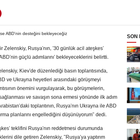
SON
Zelenskiy, Rusya'nın, '30 günlük acil ateşkes'
BD'nin güçlü adımlarını' bekleyeceklerini belirtti.
enskiy, Kiev'de düzenlediği basın toplantısında,
BD ve Ukrayna heyetleri arasındaki görüşmeyi
antısının önemini vurgulayarak, bu görüşmelerin,
 sağlanması ve savaşın sona ermesi yönünde ilk adım
Arabistan'daki toplantının, Rusya'nın Ukrayna ile ABD
dırma planlarını engellediğini düşünüyorum" dedi.
şkes' teklifini Rusya'nın reddetmesi durumunda
lerini dile getiren Zelenskiy, "Rusya'ya yaptırım