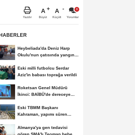
A
A
Büyüt
Küçült
Yazdır
Yorumlar
 HABERLER
Heybeliada'da Deniz Harp
Okulu'nun çatısında yangın
-1
Eski milli futbolcu Serdar
Aziz'in babası toprağa verildi
Roketsan Genel Müdürü
İkinci: BAİBÜ'de dereceye
giren mezunları...
Eski TBMM Başkanı
Kahraman, yapımı süren
Recep Tayyip Erdoğan
Almanya'ya gen tedavisi
Camii'nde...
gören SMA'lı Teoman bebek