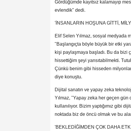
Gördüğümde kayıtsız kalamayıp mesaj 
evlendik" dedi.
'İNSANLARIN HOŞUNA GİTTİ, MİL
Elif Selen Yılmaz, sosyal medyada mil
"Başlangıçta böyle büyük bir etki ya
kişi paylaşmaya başladı. Bu da bizi
hissettiğim şeyi yansıtabilmekti. T
Çünkü benim gibi hisseden milyonlarca
diye konuştu.
Dijital sanatın ve yapay zeka teknoloj
Yılmaz, "Yapay zeka her geçen gün d
kullanılıyor. Bizim yaptığımız gibi dij
noktada biz de öncü olmak ve bu alanı
'BEKLEDİĞİMDEN ÇOK DAHA ETKİL