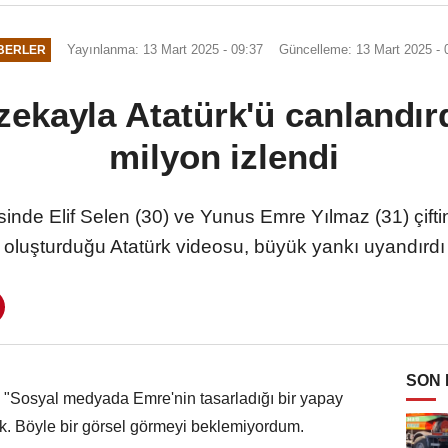
Yayınlanma: 13 Mart 2025 - 09:37
Güncelleme: 13 Mart 2025 - 
BERLER
ekayla Atatürk'ü canlandırd
milyon izlendi
inde Elif Selen (30) ve Yunus Emre Yılmaz (31) çifti
oluşturduğu Atatürk videosu, büyük yankı uyandırdı
SON
z, "Sosyal medyada Emre'nin tasarladığı bir yapay
tık. Böyle bir görsel görmeyi beklemiyordum.