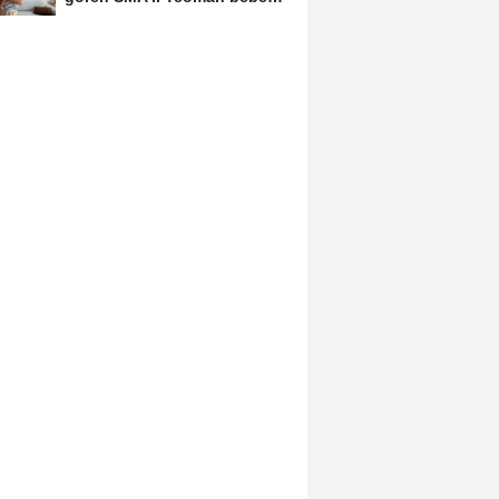
döndü