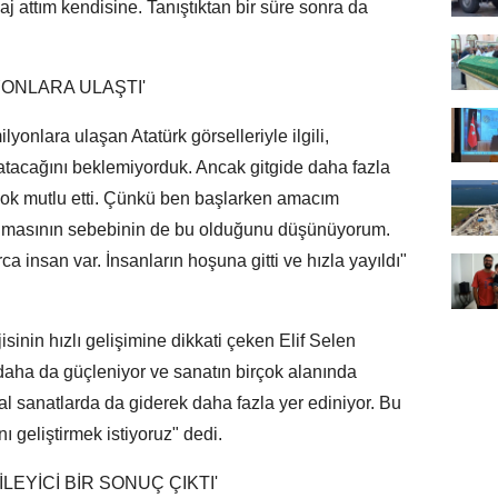
attım kendisine. Tanıştıktan bir süre sonra da
YONLARA ULAŞTI'
yonlara ulaşan Atatürk görselleriyle ilgili,
ratacağını beklemiyorduk. Ancak gitgide daha fazla
 çok mutlu etti. Çünkü ben başlarken amacım
utulmasının sebebinin de bu olduğunu düşünüyorum.
 insan var. İnsanların hoşuna gitti ve hızla yayıldı"
isinin hızlı gelişimine dikkati çeken Elif Selen
aha da güçleniyor ve sanatın birçok alanında
ital sanatlarda da giderek daha fazla yer ediniyor. Bu
 geliştirmek istiyoruz" dedi.
EYİCİ BİR SONUÇ ÇIKTI'