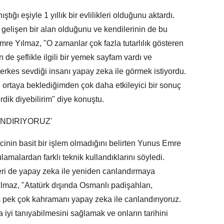
ğı eşiyle 1 yıllık bir evlilikleri olduğunu aktardı.
 gelişen bir alan olduğunu ve kendilerinin de bu
mre Yılmaz, "O zamanlar çok fazla tutarlılık gösteren
de şeflikle ilgili bir yemek sayfam vardı ve
rkes sevdiği insanı yapay zeka ile görmek istiyordu.
ortaya beklediğimden çok daha etkileyici bir sonuç
irdik diyebilirim" diye konuştu.
ANDIRIYORUZ'
cinin basit bir işlem olmadığını belirten Yunus Emre
amalardan farklı teknik kullandıklarını söyledi.
derleri de yapay zeka ile yeniden canlandırmaya
ılmaz, "Atatürk dışında Osmanlı padişahları,
ş pek çok kahramanı yapay zeka ile canlandırıyoruz.
 iyi tanıyabilmesini sağlamak ve onların tarihini