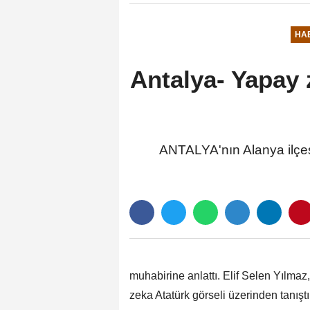
HA
Antalya- Yapay z
ANTALYA'nın Alanya ilçes
muhabirine anlattı. Elif Selen Yılma
zeka Atatürk görseli üzerinden tanış