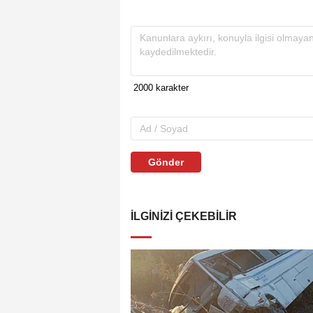
Gönder
İLGINIZI ÇEKEBILIR