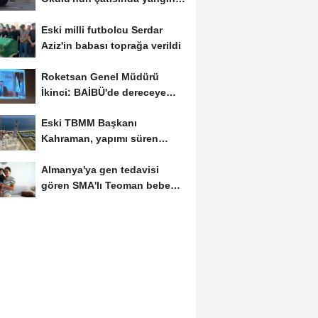
-1
Eski milli futbolcu Serdar
Aziz'in babası toprağa verildi
Roketsan Genel Müdürü
İkinci: BAİBÜ'de dereceye
giren mezunları...
Eski TBMM Başkanı
Kahraman, yapımı süren
Recep Tayyip Erdoğan
Almanya'ya gen tedavisi
Camii'nde...
gören SMA'lı Teoman bebek
döndü