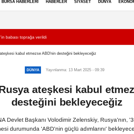
BURSA HABERLERI
HABERLER
SIYASET
DÜNYA
EKONO
ez Politikası
Kullanım Şartları
z'in babası toprağa verildi
18:10
Roketsan Genel Mü
ateşkesi kabul etmezse ABD'nin desteğini bekleyeceğiz
Yayınlanma: 13 Mart 2025 - 09:39
DÜNYA
 Rusya ateşkesi kabul etme
desteğini bekleyeceğiz
vlet Başkanı Volodimir Zelenskiy, Rusya'nın, '30 gü
si durumunda 'ABD'nin güçlü adımlarını' bekleyecekle