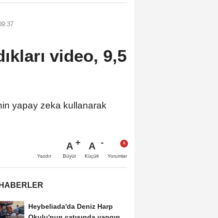
09:37
ıkları video, 9,5
nin yapay zeka kullanarak
A
A
Büyüt
Küçült
Yazdır
Yorumlar
 HABERLER
Heybeliada'da Deniz Harp
Okulu'nun çatısında yangın