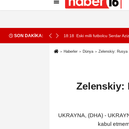
Künye
İletişim
Gizlilik İlkeleri
Çer
SON DAKİKA:
tısında yangın -1
18:18
Eski milli futbolcu Serdar Azi
Haberler
Dünya
Zelenskiy: Rusya 
Zelenskiy:
UKRAYNA, (DHA) - UKRAYNA De
kabul etmeme