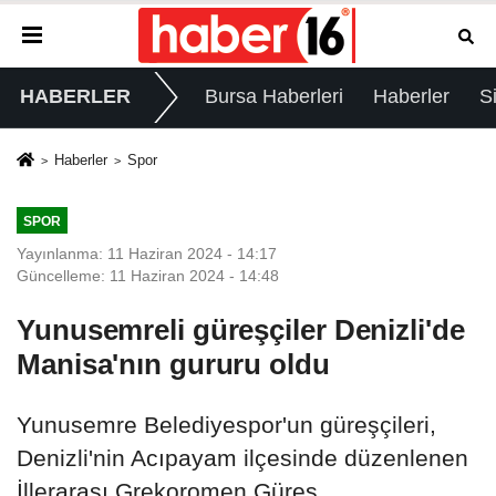
HABERLER
Bursa Haberleri
Haberler
S
Haberler
Spor
SPOR
Yayınlanma: 11 Haziran 2024 - 14:17
Güncelleme: 11 Haziran 2024 - 14:48
Yunusemreli güreşçiler Denizli'de
Manisa'nın gururu oldu
Yunusemre Belediyespor'un güreşçileri,
Denizli'nin Acıpayam ilçesinde düzenlenen
İllerarası Grekoromen Güreş