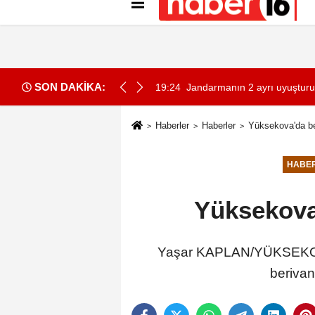
Künye
İletişim
Gizlilik İlkeleri
Çer
SON DAKİKA:
stiyorsa anayasal olarak bizimle birlikte çalışmak zorundadır
19:24
Jandarmanın 2 ayrı uyuştur
Haberler
Haberler
Yüksekova'da be
HABE
Yüksekova'
Yaşar KAPLAN/YÜKSEKOVA 
berivan