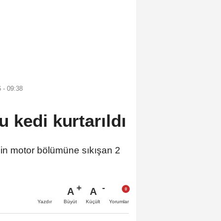
 - 09:38
 kedi kurtarıldı
 motor bölümüne sıkışan 2
A
A
Büyüt
Küçült
Yazdır
Yorumlar