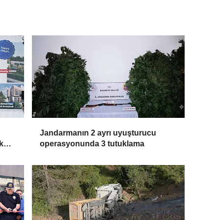
u
Jandarmanın 2 ayrı uyuşturucu
k
operasyonunda 3 tutuklama
dır