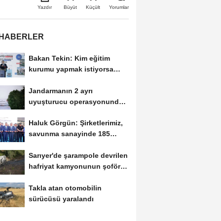
Büyüt
Küçült
Yazdır
Yorumlar
 HABERLER
Bakan Tekin: Kim eğitim
kurumu yapmak istiyorsa
anayasal olarak bizimle...
Jandarmanın 2 ayrı
uyuşturucu operasyonunda 3
tutuklama
Haluk Görgün: Şirketlerimiz,
savunma sanayinde 185
ülkeye 10 milyar...
Sarıyer'de şarampole devrilen
hafriyat kamyonunun şoförü
yaralandı
Takla atan otomobilin
sürücüsü yaralandı