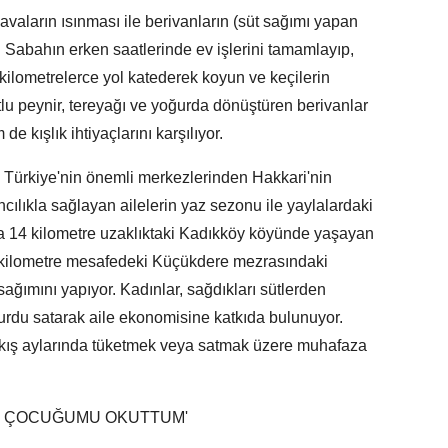
aların ısınması ile berivanların (süt sağımı yapan
. Sabahın erken saatlerinde ev işlerini tamamlayıp,
kilometrelerce yol katederek koyun ve keçilerin
otlu peynir, tereyağı ve yoğurda dönüştüren berivanlar
e kışlık ihtiyaçlarını karşılıyor.
Türkiye'nin önemli merkezlerinden Hakkari'nin
ılıkla sağlayan ailelerin yaz sezonu ile yaylalardaki
a 14 kilometre uzaklıktaki Kadıkköy köyünde yaşayan
0 kilometre mesafedeki Küçükdere mezrasındaki
sağımını yapıyor. Kadınlar, sağdıkları sütlerden
oğurdu satarak aile ekonomisine katkıda bulunuyor.
i kış aylarında tüketmek veya satmak üzere muhafaza
 3 ÇOCUĞUMU OKUTTUM'