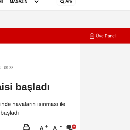
Ara
MI
MAGAZIN
Üye Paneli
ketlerimiz, savunma sanayinde 185 ülkeye 10 milyar dolar ihracatla 20
19:21
Sarıye
 - 09:38
isi başladı
e havaların ısınması ile
 başladı
A
A