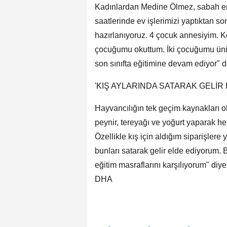
Kadınlardan Medine Ölmez, sabah erk
saatlerinde ev işlerimizi yaptıktan s
hazırlanıyoruz. 4 çocuk annesiyim. K
çocuğumu okuttum. İki çocuğumu üniv
son sınıfta eğitimine devam ediyor" d
'KIŞ AYLARINDA SATARAK GELİR
Hayvancılığın tek geçim kaynakları o
peynir, tereyağı ve yoğurt yaparak hem
Özellikle kış için aldığım siparişlere
bunları satarak gelir elde ediyorum. 
eğitim masraflarını karşılıyorum" diy
DHA