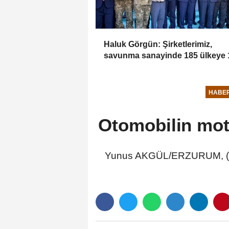
Haluk Görgün: Şirketlerimiz,
savunma sanayinde 185 ülkeye 
milyar dolar ihracatla 2025'i
tamamladı
HABE
Otomobilin moto
Yunus AKGÜL/ERZURUM, (DH