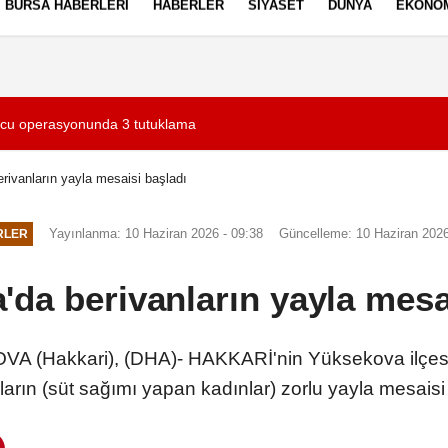
BURSA HABERLERI
HABERLER
SIYASET
DÜNYA
EKONO
ez Politikası
Kullanım Şartları
ucu operasyonunda 3 tutuklama
19:24
Haluk Görgün: Şir
rivanların yayla mesaisi başladı
Yayınlanma: 10 Haziran 2026 - 09:38
Güncelleme: 10 Haziran 2026
RLER
da berivanların yayla mesa
(Hakkari), (DHA)- HAKKARİ'nin Yüksekova ilçesind
ların (süt sağımı yapan kadınlar) zorlu yayla mesaisi