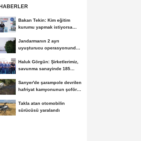
 HABERLER
Bakan Tekin: Kim eğitim
kurumu yapmak istiyorsa
anayasal olarak bizimle...
Jandarmanın 2 ayrı
uyuşturucu operasyonunda 3
tutuklama
Haluk Görgün: Şirketlerimiz,
savunma sanayinde 185
ülkeye 10 milyar...
Sarıyer'de şarampole devrilen
hafriyat kamyonunun şoförü
yaralandı
Takla atan otomobilin
sürücüsü yaralandı