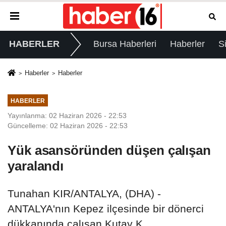
HABERLER
Bursa Haberleri
Haberler
S
Haberler
Haberler
HABERLER
Yayınlanma: 02 Haziran 2026 - 22:53
Güncelleme: 02 Haziran 2026 - 22:53
Yük asansöründen düşen çalışan
yaralandı
Tunahan KIR/ANTALYA, (DHA) -
ANTALYA'nın Kepez ilçesinde bir dönerci
dükkanında çalışan Kutay K