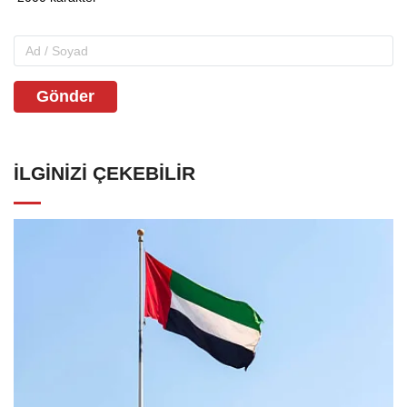
Gönder
İLGINIZI ÇEKEBILIR