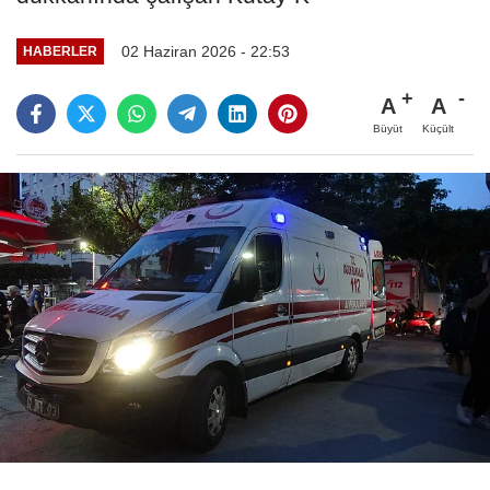
02 Haziran 2026 - 22:53
HABERLER
A
A
Büyüt
Küçült