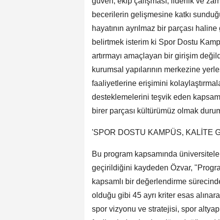
güven, ekip çalışması, liderlik ve za
becerilerin gelişmesine katkı sunduğ
hayatının ayrılmaz bir parçası haline
belirtmek isterim ki Spor Dostu Kampü
artırmayı amaçlayan bir girişim değil
kurumsal yapılarının merkezine yerleş
faaliyetlerine erişimini kolaylaştırma
desteklemelerini teşvik eden kapsaml
birer parçası kültürümüz olmak duru
'SPOR DOSTU KAMPÜS, KALİTE 
Bu program kapsamında üniversitele
geçirildiğini kaydeden Özvar, "Prog
kapsamlı bir değerlendirme sürecinden
olduğu gibi 45 ayrı kriter esas alınara
spor vizyonu ve stratejisi, spor altyapı