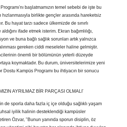
 Programı'nı başlatmamızın temel sebebi de işte bu
 hızlanmasıyla birlikte gençler arasında hareketsiz
r. Bu hayat tarzı sadece ülkemizde de sınırlı
aldığını ifade etmek isterim. Ekran bağımlılığı,
lasyon ve buna bağlı sağlık sorunları artık yalnızca
 alınması gereken ciddi meseleler haline gelmiştir.
ncilerinin önemli bir bölümünün yeterli düzeyde
 ortaya koymaktadır. Bu durum, üniversitelerimize yeni
por Dostu Kampüs Programı bu ihtiyacın bir sonucu
IZIN AYRILMAZ BİR PARÇASI OLMALI'
in de sporla daha fazla iç içe olduğu sağlıklı yaşam
 ruhsal iyilik halinin desteklendiği kampüsler
etiren Özvar, "Bunun yanında sporun disiplin, öz