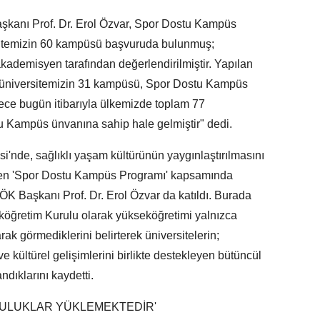
nı Prof. Dr. Erol Özvar, Spor Dostu Kampüs
ersitemizin 60 kampüsü başvuruda bulunmuş;
ademisyen tarafından değerlendirilmiştir. Yapılan
üniversitemizin 31 kampüsü, Spor Dostu Kampüs
ece bugün itibarıyla ülkemizde toplam 77
 Kampüs ünvanına sahip hale gelmiştir" dedi.
i'nde, sağlıklı yaşam kültürünün yaygınlaştırılmasını
ilen 'Spor Dostu Kampüs Programı' kapsamında
YÖK Başkanı Prof. Dr. Erol Özvar da katıldı. Burada
ğretim Kurulu olarak yükseköğretimi yalnızca
rak görmediklerini belirterek üniversitelerin;
 ve kültürel gelişimlerini birlikte destekleyen bütüncül
ndıklarını kaydetti.
LULUKLAR YÜKLEMEKTEDİR'