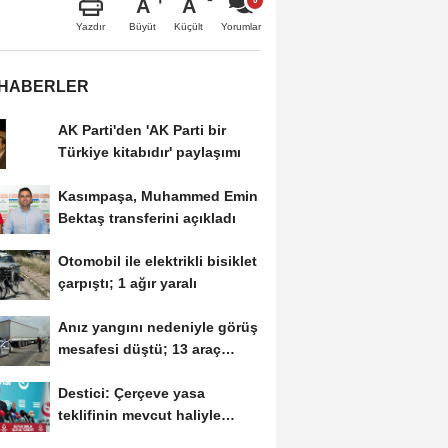
A
A
Büyüt
Küçült
Yazdır
Yorumlar
 HABERLER
AK Parti'den 'AK Parti bir
Türkiye kitabıdır' paylaşımı
Kasımpaşa, Muhammed Emin
Bektaş transferini açıkladı
Otomobil ile elektrikli bisiklet
çarpıştı; 1 ağır yaralı
Anız yangını nedeniyle görüş
mesafesi düştü; 13 araç
birbirine...
Destici: Çerçeve yasa
teklifinin mevcut haliyle
kabulünü doğru bulmuyoruz