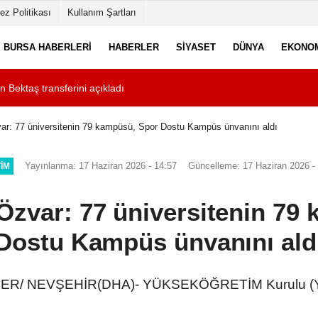
ez Politikası
Kullanım Şartları
BURSA HABERLERI
HABERLER
SIYASET
DÜNYA
EKONO
ektaş transferini açıkladı
17:18
Otomobil ile elektri
r: 77 üniversitenin 79 kampüsü, Spor Dostu Kampüs ünvanını aldı
Yayınlanma: 17 Haziran 2026 - 14:57
Güncelleme: 17 Haziran 2026 -
TIM
zvar: 77 üniversitenin 79
Dostu Kampüs ünvanını ald
R/ NEVŞEHİR(DHA)- YÜKSEKÖĞRETİM Kurulu (YÖ