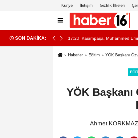
Künye
İletişim
Gizlilik İlkeleri
Çer
SON DAKİKA:
ır' paylaşımı
17:20
Kasımpaşa, Muhammed Emin B
Haberler
Eğitim
YÖK Başkanı Özva
EĞI
YÖK Başkanı Ö
Ahmet KORKMAZE