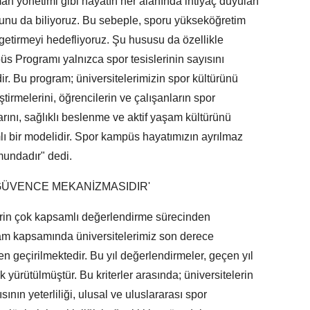
man yönetimi gibi hayatın her alanında ihtiyaç duyulan
unu da biliyoruz. Bu sebeple, sporu yükseköğretim
 getirmeyi hedefliyoruz. Şu hususu da özellikle
s Programı yalnızca spor tesislerinin sayısını
dir. Bu program; üniversitelerimizin spor kültürünü
tirmelerini, öğrencilerin ve çalışanların spor
larını, sağlıklı beslenme ve aktif yaşam kültürünü
ı bir modelidir. Spor kampüs hayatımızın ayrılmaz
mundadır" dedi.
GÜVENCE MEKANİZMASIDIR'
rin çok kapsamlı değerlendirme sürecinden
ram kapsamında üniversitelerimiz son derece
 geçirilmektedir. Bu yıl değerlendirmeler, geçen yıl
k yürütülmüştür. Bu kriterler arasında; üniversitelerin
sının yeterliliği, ulusal ve uluslararası spor