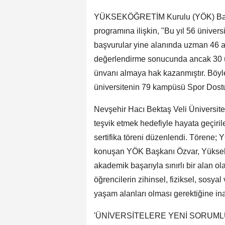
YÜKSEKÖĞRETİM Kurulu (YÖK) Başka
programına ilişkin, "Bu yıl 56 üniv
başvurular yine alanında uzman 46 ak
değerlendirme sonucunda ancak 30 
ünvanı almaya hak kazanmıştır. Böyl
üniversitenin 79 kampüsü Spor Dostu
Nevşehir Hacı Bektaş Veli Üniversites
teşvik etmek hedefiyle hayata geçir
sertifika töreni düzenlendi. Törene; 
konuşan YÖK Başkanı Özvar, Yüksekö
akademik başarıyla sınırlı bir alan ola
öğrencilerin zihinsel, fiziksel, sosyal
yaşam alanları olması gerektiğine ina
'ÜNİVERSİTELERE YENİ SORUM