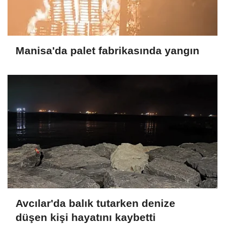
Manisa'da palet fabrikasında yangın
Avcılar'da balık tutarken denize
düşen kişi hayatını kaybetti