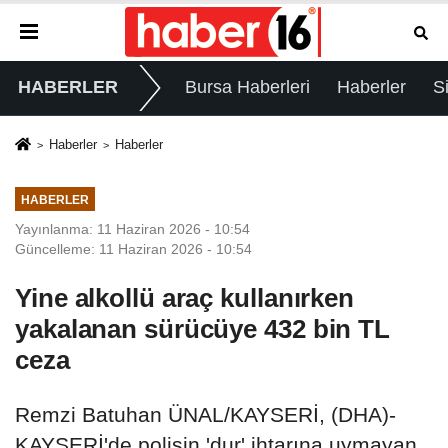
HABERLER
Bursa Haberleri
Haberler
S
Haberler
Haberler
HABERLER
Yayınlanma: 11 Haziran 2026 - 10:54
Güncelleme: 11 Haziran 2026 - 10:54
Yine alkollü araç kullanırken
yakalanan sürücüye 432 bin TL
ceza
Remzi Batuhan ÜNAL/KAYSERİ, (DHA)-
KAYSERİ'de polisin 'dur' ihtarına uymayan