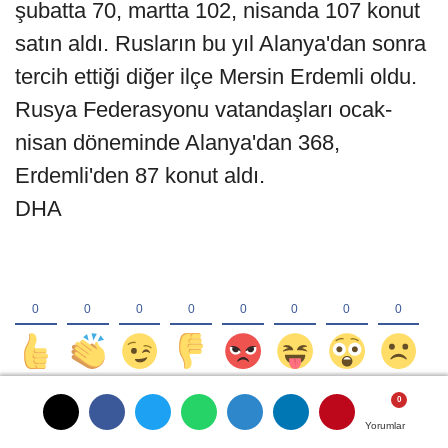
şubatta 70, martta 102, nisanda 107 konut
satın aldı. Rusların bu yıl Alanya'dan sonra
tercih ettiği diğer ilçe Mersin Erdemli oldu.
Rusya Federasyonu vatandaşları ocak-
nisan döneminde Alanya'dan 368,
Erdemli'den 87 konut aldı.
DHA
Yorumlar
Yorumlar
Yorumlar
Yorumlar
YORUMLAR