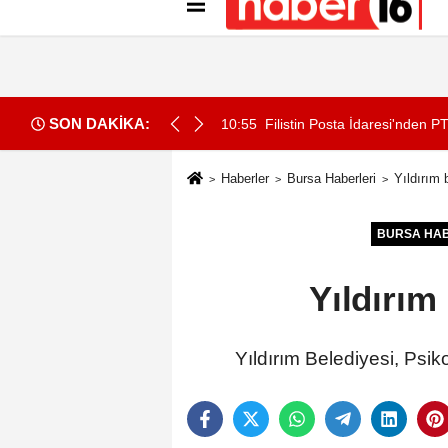
Künye
İletişim
Gizlilik İlkeleri
Çer
SON DAKİKA:
kkür mektubu
10:55
Trafikte tartıştığı sürücüyü 
Haberler
Bursa Haberleri
Yıldırım 
BURSA HAB
Yıldırım
Yıldırım Belediyesi, Psik