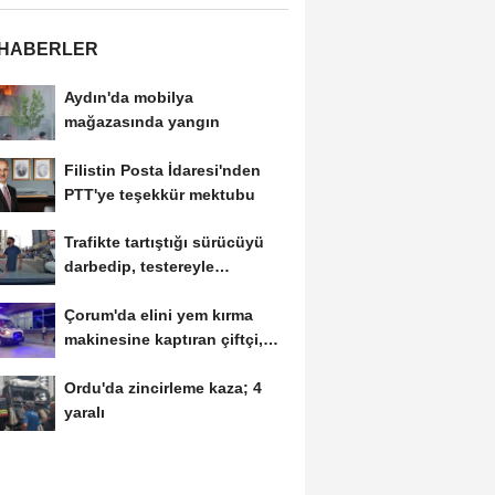
 HABERLER
Aydın'da mobilya
mağazasında yangın
Filistin Posta İdaresi'nden
PTT'ye teşekkür mektubu
Trafikte tartıştığı sürücüyü
darbedip, testereyle
saldırmaya...
Çorum'da elini yem kırma
makinesine kaptıran çiftçi,
ağır yaralandı
Ordu'da zincirleme kaza; 4
yaralı