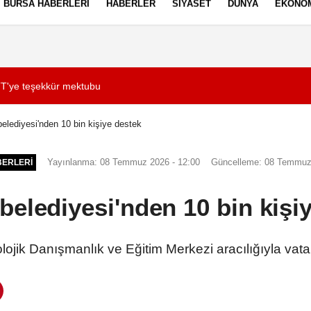
BURSA HABERLERI
HABERLER
SIYASET
DÜNYA
EKONO
ez Politikası
Kullanım Şartları
darbedip, testereyle saldırmaya çalışan şüpheli tutuklandı
10:40
Çorum'da elini yem
belediyesi'nden 10 bin kişiye destek
Yayınlanma: 08 Temmuz 2026 - 12:00
Güncelleme: 08 Temmuz 
ERLERI
 belediyesi'nden 10 bin kişi
olojik Danışmanlık ve Eğitim Merkezi aracılığıyla vata