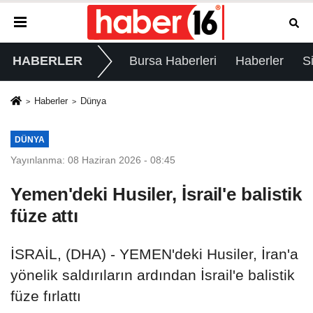
HABERLER
Bursa Haberleri
Haberler
S
Haberler
Dünya
DÜNYA
Yayınlanma: 08 Haziran 2026 - 08:45
Yemen'deki Husiler, İsrail'e balistik
füze attı
İSRAİL, (DHA) - YEMEN'deki Husiler, İran'a
yönelik saldırıların ardından İsrail'e balistik
füze fırlattı