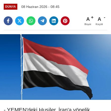
08 Haziran 2026 - 08:45
DÜNYA
A
A
Büyüt
Küçült
- YEMEN'deki Husiler, İran'a yönelik