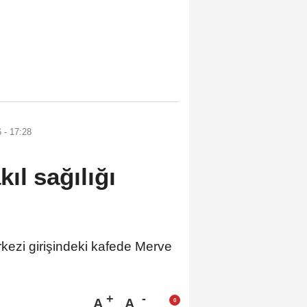
 - 17:28
ıl sağılığı
ezi girişindeki kafede Merve
A
A