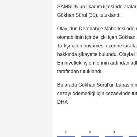
SAMSUN'un İlkadım ilçesinde araları
Gökhan Sürül (31), tutuklandı.
Olay, dün Derebahçe Mahallesi'nde m
otomobilinin içinde içki içen Gökhan S
Tartışmanın büyümesi üzerine tarafla
hakkında şikayette bulundu. Olayla ilg
Emniyetteki işlemlerinin ardından adl
tarafından tutuklandı.
Bu arada Gökhan Sürül'ün babasının k
cezayı ödemediği için cezaevinde tutu
DHA