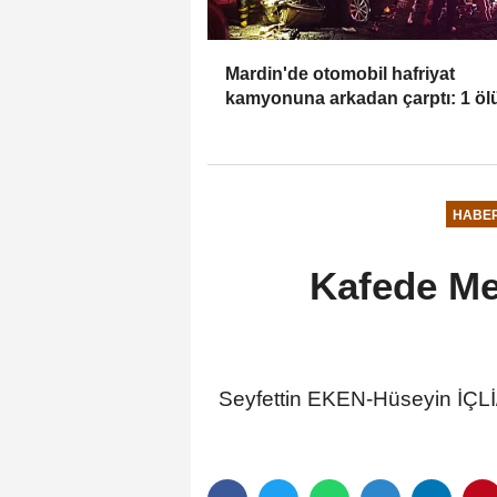
Mardin'de otomobil hafriyat
kamyonuna arkadan çarptı: 1 ölü
yaralı
HABE
Kafede Mer
Seyfettin EKEN-Hüseyin İÇLİ