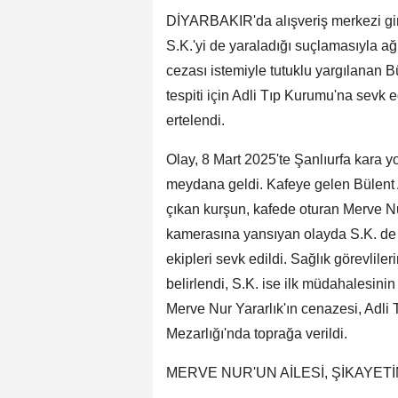
DİYARBAKIR'da alışveriş merkezi giri
S.K.'yi de yaraladığı suçlamasıyla ağ
cezası istemiyle tutuklu yargılanan B
tespiti için Adli Tıp Kurumu'na sevk
ertelendi.
Olay, 8 Mart 2025'te Şanlıurfa kara y
meydana geldi. Kafeye gelen Bülent 
çıkan kurşun, kafede oturan Merve Nur
kamerasına yansıyan olayda S.K. de y
ekipleri sevk edildi. Sağlık görevliler
belirlendi, S.K. ise ilk müdahalesinin
Merve Nur Yararlık'ın cenazesi, Adli
Mezarlığı'nda toprağa verildi.
MERVE NUR'UN AİLESİ, ŞİKAYET