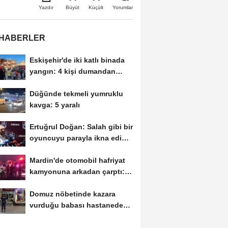
Büyüt
Küçült
Yazdır
Yorumlar
 HABERLER
Eskişehir'de iki katlı binada
yangın: 4 kişi dumandan
etkilendi
Düğünde tekmeli yumruklu
kavga: 5 yaralı
Ertuğrul Doğan: Salah gibi bir
oyuncuyu parayla ikna edip
Trabzon'a...
Mardin'de otomobil hafriyat
kamyonuna arkadan çarptı: 1
ölü, 2...
Domuz nöbetinde kazara
vurduğu babası hastanede
öldü