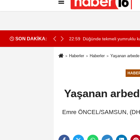
Künye
İletişim
Gizlilik İlkeleri
Çer
SON DAKİKA:
işi dumandan etkilendi
22:59
Düğünde tekmeli yumruklu ka
Haberler
Haberler
Yaşanan arbede s
HABE
Yaşanan arbede
Emre ÖNCEL/SAMSUN, (DHA)- 