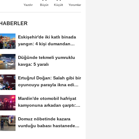
Büyüt
Küçült
Yazdır
Yorumlar
 HABERLER
Eskişehir'de iki katlı binada
yangın: 4 kişi dumandan
etkilendi
Düğünde tekmeli yumruklu
kavga: 5 yaralı
Ertuğrul Doğan: Salah gibi bir
oyuncuyu parayla ikna edip
Trabzon'a...
Mardin'de otomobil hafriyat
kamyonuna arkadan çarptı: 1
ölü, 2...
Domuz nöbetinde kazara
vurduğu babası hastanede
öldü