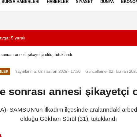
BURSA HABERLERI
HABERLER
SIYASET
DÜNYA
EKONO
ez Politikası
Kullanım Şartları
vga: 5 yaralı
22:46
Ertuğrul Doğan: S
onrası annesi şikayetçi oldu, tutuklandı
Yayınlanma: 02 Haziran 2026 - 17:30
Güncelleme: 02 Haziran 2026
RLER
 sonrası annesi şikayetçi o
SAMSUN'un İlkadım ilçesinde aralarındaki arbede 
olduğu Gökhan Sürül (31), tutuklandı