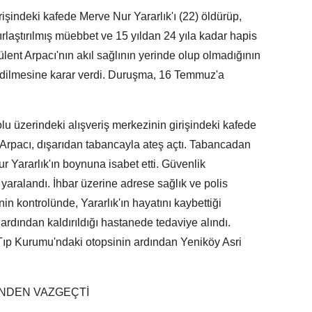
şindeki kafede Merve Nur Yararlık'ı (22) öldürüp,
ırlaştırılmış müebbet ve 15 yıldan 24 yıla kadar hapis
ülent Arpacı'nın akıl sağlının yerinde olup olmadığının
 edilmesine karar verdi. Duruşma, 16 Temmuz'a
olu üzerindeki alışveriş merkezinin girişindeki kafede
Arpacı, dışarıdan tabancayla ateş açtı. Tabancadan
 Yararlık'ın boynuna isabet etti. Güvenlik
aralandı. İhbar üzerine adrese sağlık ve polis
inin kontrolünde, Yararlık'ın hayatını kaybettiği
 ardından kaldırıldığı hastanede tedaviye alındı.
 Tıp Kurumu'ndaki otopsinin ardından Yeniköy Asri
İNDEN VAZGEÇTİ