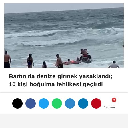
Bartın'da denize girmek yasaklandı;
10 kişi boğulma tehlikesi geçirdi
Yorumlar
Yorumlar
Yorumlar
Künye
İletişim
Gizlilik İlkeleri
Çerez Politikası