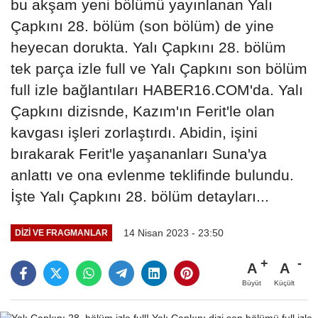
bu akşam yeni bölümü yayınlanan Yalı
Çapkını 28. bölüm (son bölüm) de yine
heyecan dorukta. Yalı Çapkını 28. bölüm
tek parça izle full ve Yalı Çapkını son bölüm
full izle bağlantıları HABER16.COM'da. Yalı
Çapkını dizisnde, Kazım'ın Ferit'le olan
kavgası işleri zorlaştırdı. Abidin, işini
bırakarak Ferit'le yaşananları Suna'ya
anlattı ve ona evlenme teklifinde bulundu.
İşte Yalı Çapkını 28. bölüm detayları...
14 Nisan 2023 - 23:50
DIZI VE FRAGMANLAR
A
A
Büyüt
Küçült