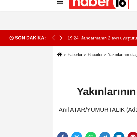
Künye
İletişim
Gizlilik İlkeleri
Çer
SON DAKİKA:
stiyorsa anayasal olarak bizimle birlikte çalışmak zorundadır
19:24
Jandarmanın 2 ayrı uyuştur
Haberler
Haberler
Yakınlarının ula
Yakınlarının
Anıl ATAR/YUMURTALIK (Adana