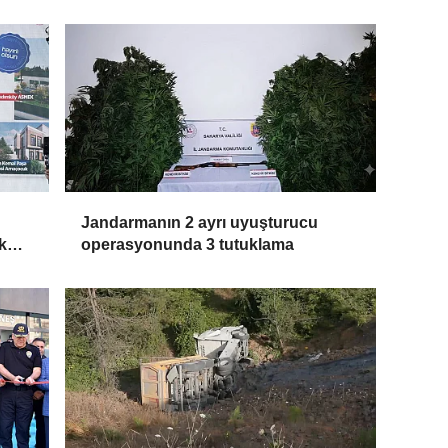
u
Jandarmanın 2 ayrı uyuşturucu
k
operasyonunda 3 tutuklama
dır