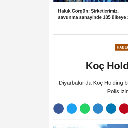
Haluk Görgün: Şirketlerimiz,
savunma sanayinde 185 ülkeye 
milyar dolar ihracatla 2025'i
tamamladı
HABE
Koç Holdi
Diyarbakır’da Koç Holding bü
Polis izi