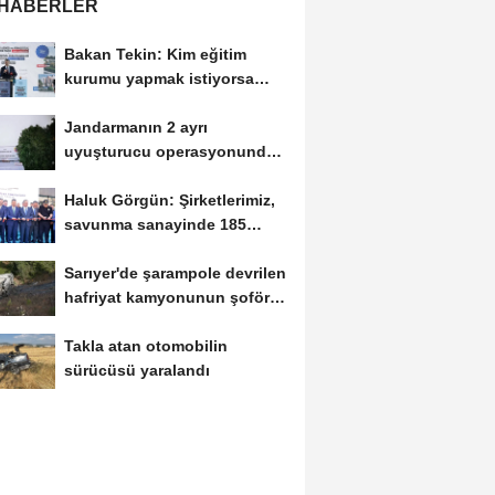
 HABERLER
Bakan Tekin: Kim eğitim
kurumu yapmak istiyorsa
anayasal olarak bizimle...
Jandarmanın 2 ayrı
uyuşturucu operasyonunda 3
tutuklama
Haluk Görgün: Şirketlerimiz,
savunma sanayinde 185
ülkeye 10 milyar...
Sarıyer'de şarampole devrilen
hafriyat kamyonunun şoförü
yaralandı
Takla atan otomobilin
sürücüsü yaralandı