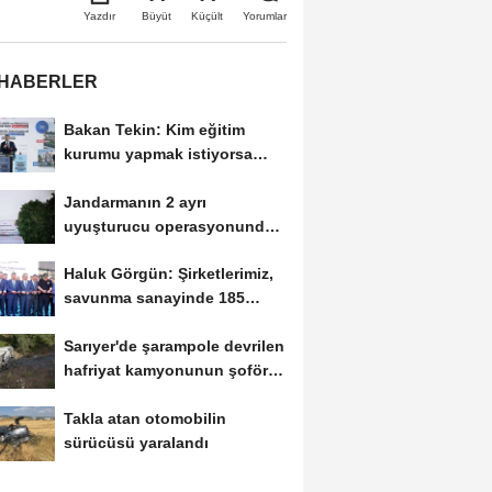
Büyüt
Küçült
Yazdır
Yorumlar
 HABERLER
Bakan Tekin: Kim eğitim
kurumu yapmak istiyorsa
anayasal olarak bizimle...
Jandarmanın 2 ayrı
uyuşturucu operasyonunda 3
tutuklama
Haluk Görgün: Şirketlerimiz,
savunma sanayinde 185
ülkeye 10 milyar...
Sarıyer'de şarampole devrilen
hafriyat kamyonunun şoförü
yaralandı
Takla atan otomobilin
sürücüsü yaralandı