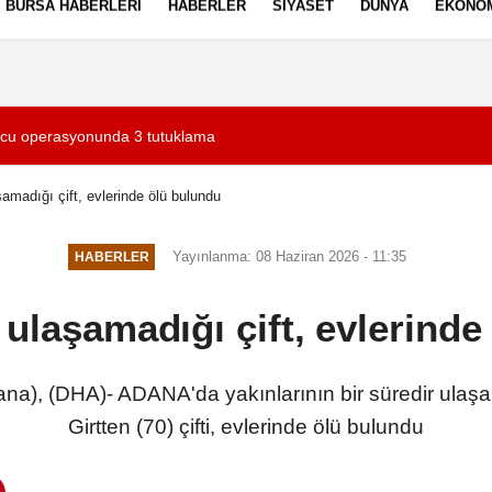
BURSA HABERLERI
HABERLER
SIYASET
DÜNYA
EKONO
ez Politikası
Kullanım Şartları
ucu operasyonunda 3 tutuklama
19:24
Haluk Görgün: Şir
şamadığı çift, evlerinde ölü bulundu
Yayınlanma: 08 Haziran 2026 - 11:35
HABERLER
 ulaşamadığı çift, evlerind
), (DHA)- ADANA'da yakınlarının bir süredir ulaş
Girtten (70) çifti, evlerinde ölü bulundu