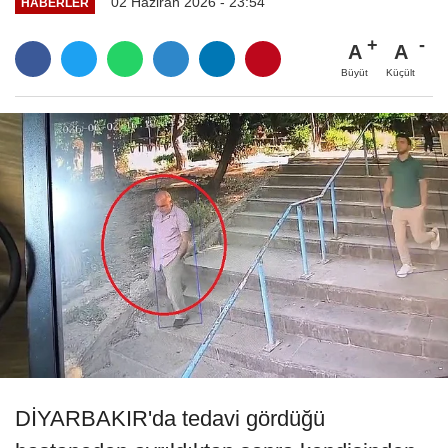
02 Haziran 2026 - 23:54
HABERLER
A
A
Büyüt
Küçült
DİYARBAKIR'da tedavi gördüğü