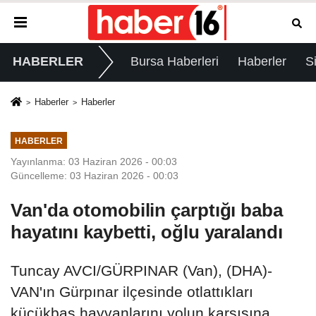
HABERLER
Bursa Haberleri
Haberler
S
Haberler
Haberler
HABERLER
Yayınlanma: 03 Haziran 2026 - 00:03
Güncelleme: 03 Haziran 2026 - 00:03
Van'da otomobilin çarptığı baba
hayatını kaybetti, oğlu yaralandı
Tuncay AVCI/GÜRPINAR (Van), (DHA)-
VAN'ın Gürpınar ilçesinde otlattıkları
küçükbaş hayvanlarını yolun karşısına