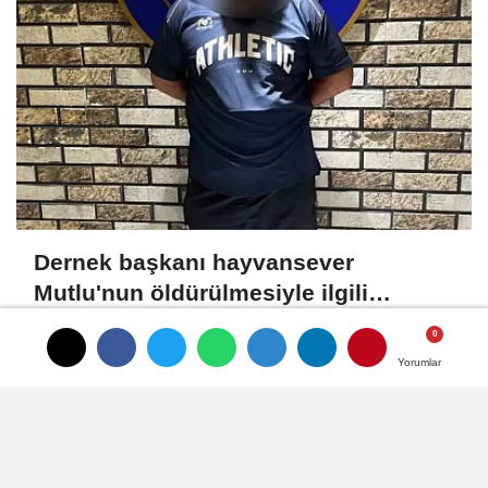
Dernek başkanı hayvansever
Mutlu'nun öldürülmesiyle ilgili
ağabeyi ve 4 kişi tutuklandı
Yorumlar
Yorumlar
Künye
İletişim
Gizlilik İlkeleri
Çerez Politikası
Kullanım Şartları