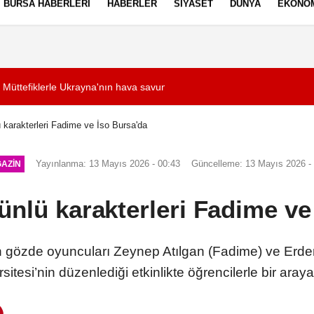
BURSA HABERLERI
HABERLER
SIYASET
DÜNYA
EKONO
ez Politikası
Kullanım Şartları
Müttefiklerle Ukrayna'nın hava savunma ihtiyaçlarını görüştük
08:22
İran: Hürmüz Boğa
ü karakterleri Fadime ve İso Bursa'da
Yayınlanma: 13 Mayıs 2026 - 00:43
Güncelleme: 13 Mayıs 2026 -
AZIN
 ünlü karakterleri Fadime ve
n gözde oyuncuları Zeynep Atılgan (Fadime) ve Erde
sitesi’nin düzenlediği etkinlikte öğrencilerle bir araya