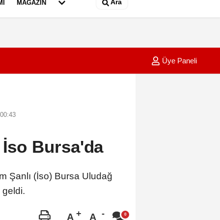
Ara
MI
MAGAZIN
Üye Paneli
zı'nın açılması ABD'nin tutumuna bağlı
08:11
ABD Ba
 00:43
 İso Bursa'da
m Şanlı (İso) Bursa Uludağ
 geldi.
A
A