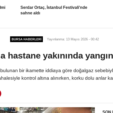
lmi
Serdar Ortaç, İstanbul Festivali'nde
sahne aldı
Yayınlanma: 13 Mayıs 2026 - 00:42
BURSA HABERLERI
a hastane yakınında yangın
ulunan bir ikamette iddiaya göre doğalgaz sebebiyle 
halesiyle kontrol altına alınırken, korku dolu anlar 
SON