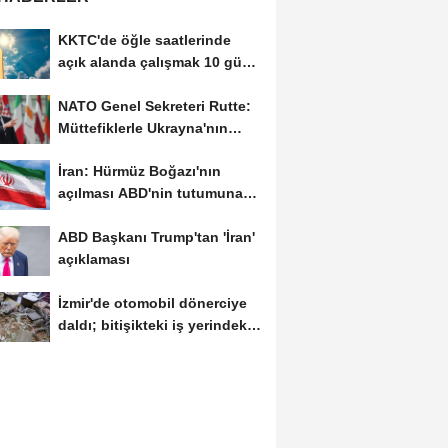
KKTC'de öğle saatlerinde
açık alanda çalışmak 10 gün
süreyle...
NATO Genel Sekreteri Rutte:
Müttefiklerle Ukrayna'nın
hava savunma...
İran: Hürmüz Boğazı'nın
açılması ABD'nin tutumuna
bağlı
ABD Başkanı Trump'tan 'İran'
açıklaması
İzmir'de otomobil dönerciye
daldı; bitişikteki iş yerindeki
binlerce...