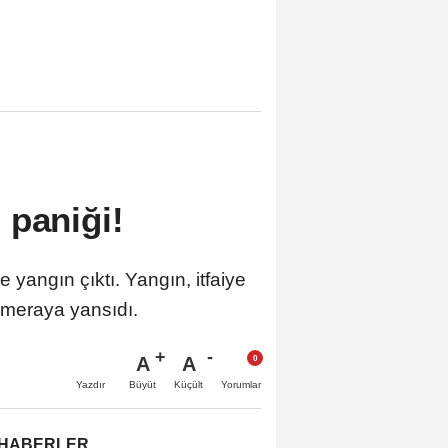
 paniği!
yangın çıktı. Yangın, itfaiye
kameraya yansıdı.
A
A
Büyüt
Küçült
Yazdır
Yorumlar
 HABERLER