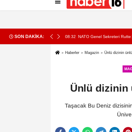
Künye
İletişim
Gizlilik İlkeleri
Çer
SON DAKİKA:
alışmak 10 gün süreyle yasaklandı
08:32
NATO Genel Sekreteri Rutte: 
Haberler
Magazin
Ünlü dizinin ünl
MAG
Ünlü dizinin
Taşacak Bu Deniz dizisini
Üniver