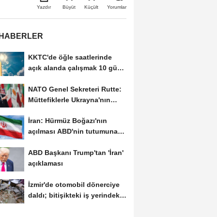
Büyüt
Küçült
Yazdır
Yorumlar
 HABERLER
KKTC'de öğle saatlerinde
açık alanda çalışmak 10 gün
süreyle...
NATO Genel Sekreteri Rutte:
Müttefiklerle Ukrayna'nın
hava savunma...
İran: Hürmüz Boğazı'nın
açılması ABD'nin tutumuna
bağlı
ABD Başkanı Trump'tan 'İran'
açıklaması
İzmir'de otomobil dönerciye
daldı; bitişikteki iş yerindeki
binlerce...